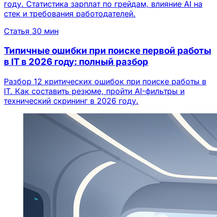
году. Статистика зарплат по грейдам, влияние AI на
стек и требования работодателей.
Статья
30 мин
Типичные ошибки при поиске первой работы
в IT в 2026 году: полный разбор
Разбор 12 критических ошибок при поиске работы в
IT. Как составить резюме, пройти AI-фильтры и
технический скрининг в 2026 году.