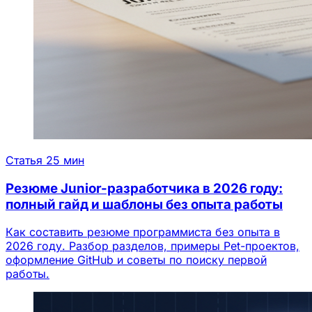
Статья
25 мин
Резюме Junior-разработчика в 2026 году:
полный гайд и шаблоны без опыта работы
Как составить резюме программиста без опыта в
2026 году. Разбор разделов, примеры Pet-проектов,
оформление GitHub и советы по поиску первой
работы.