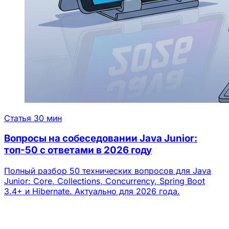
Статья
30 мин
Вопросы на собеседовании Java Junior:
топ-50 с ответами в 2026 году
Полный разбор 50 технических вопросов для Java
Junior: Core, Collections, Concurrency, Spring Boot
3.4+ и Hibernate. Актуально для 2026 года.