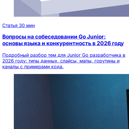
Статья
30 мин
Вопросы на собеседовании Go Junior:
основы языка и конкурентность в 2026 году
Подробный разбор тем для Junior Go разработчика в
2026 году: типы данных, слайсы, мапы, горутины и
каналы с примерами кода.