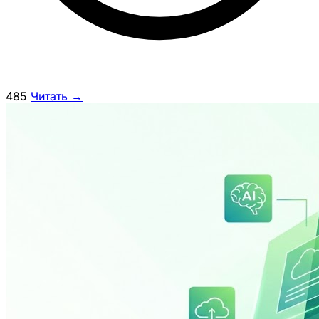
485
Читать →