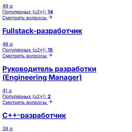
49 q
Популярных (≥2×):
14
Смотреть вопросы
Fullstack-разработчик
48 q
Популярных (≥2×):
15
Смотреть вопросы
Руководитель разработки
(Engineering Manager)
41 q
Популярных (≥2×):
2
Смотреть вопросы
C++-разработчик
38 q