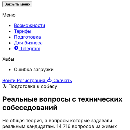
Закрыть меню
Меню
Возможности
Тарифы
Подготовка
Для бизнеса
Telegram
Хабы
Ошибка загрузки
Войти
Регистрация
Скачать
🎯 Подготовка к собесу
Реальные вопросы с
технических
собеседований
Не общая теория, а вопросы которые задавали
реальным кандидатам. 14 716 вопросов из живых