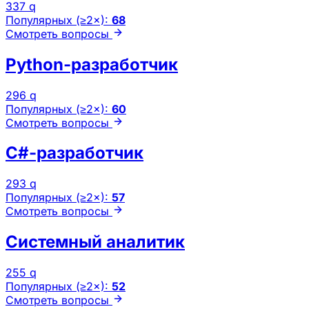
337 q
Популярных (≥2×):
68
Смотреть вопросы
Python-разработчик
296 q
Популярных (≥2×):
60
Смотреть вопросы
C#-разработчик
293 q
Популярных (≥2×):
57
Смотреть вопросы
Системный аналитик
255 q
Популярных (≥2×):
52
Смотреть вопросы