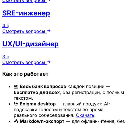
Смотреть вопросы
SRE-инженер
4 q
Смотреть вопросы
UX/UI-дизайнер
3 q
Смотреть вопросы
Как это работает
🆓
Весь банк вопросов
каждой позиции —
бесплатно для всех
, без регистрации, с полным
текстом.
🎯
Enigma desktop
— главный продукт: AI-
подсказки голосом и текстом во время
реального собеседования.
Скачать
.
📥
Markdown-экспорт
— для офлайн-чтения, без