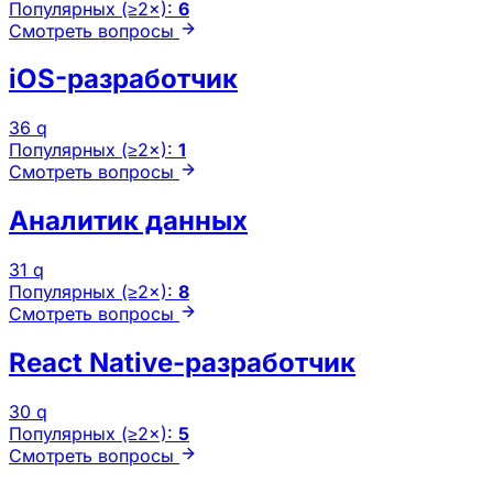
Популярных (≥2×):
6
Смотреть вопросы
iOS-разработчик
36 q
Популярных (≥2×):
1
Смотреть вопросы
Аналитик данных
31 q
Популярных (≥2×):
8
Смотреть вопросы
React Native-разработчик
30 q
Популярных (≥2×):
5
Смотреть вопросы