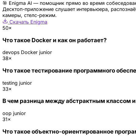
🎯 Enigma AI — помощник прямо во время собеседова
Десктоп-приложение слушает интервьюера, распознаёт
камеры, стелс-режим.
Скачать Enigma
50×
Что такое Docker и как он работает?
devops
Docker
junior
38×
Что такое тестирование программного обеспе
testing
junior
33×
В чем разница между абстрактным классом и 
oop
junior
31×
Что такое объектно-ориентированное прогр