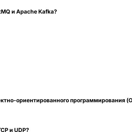
tMQ и Apache Kafka?
ектно-ориентированного программирования (О
TCP и UDP?