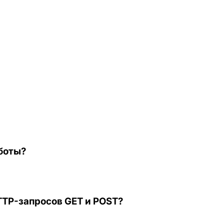
боты?
TP-запросов GET и POST?