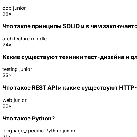
oop
junior
28×
Что такое принципы SOLID и в чем заключаетс
architecture
middle
24×
Какие существуют техники тест-дизайна и дл
testing
junior
23×
Что такое REST API и какие существуют HTT
web
junior
22×
Что такое Python?
language_specific
Python
junior
21×