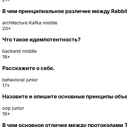
В чем принципиальное различие между Rabbi
architecture
Kafka
middle
20×
Что такое идемпотентность?
backend
middle
18×
Расскажите о себе.
behavioral
junior
17×
Назовите и опишите основные принципы объ
oop
junior
16×
В чем основное отличие между протоколами 