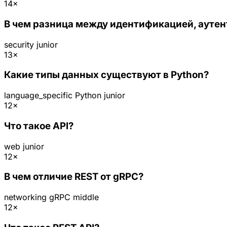
14×
В чем разница между идентификацией, ауте
security
junior
13×
Какие типы данных существуют в Python?
language_specific
Python
junior
12×
Что такое API?
web
junior
12×
В чем отличие REST от gRPC?
networking
gRPC
middle
12×