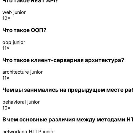
Что такое REST API?
web
junior
12×
Что такое ООП?
oop
junior
11×
Что такое клиент-серверная архитектура?
architecture
junior
11×
Чем вы занимались на предыдущем месте ра
behavioral
junior
10×
В чем основные различия между методами HT
networking
HTTP
junior