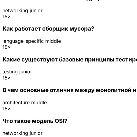
networking
junior
15×
Как работает сборщик мусора?
language_specific
middle
15×
Какие существуют базовые принципы тестир
testing
junior
15×
В чем основные отличия между монолитной 
architecture
middle
15×
Что такое модель OSI?
networking
junior