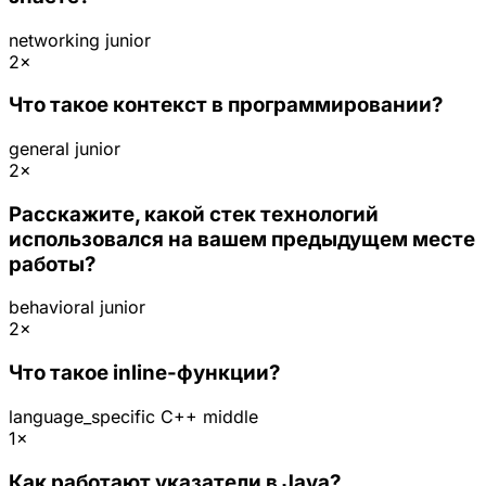
networking
junior
2×
Что такое контекст в программировании?
general
junior
2×
Расскажите, какой стек технологий
использовался на вашем предыдущем месте
работы?
behavioral
junior
2×
Что такое inline-функции?
language_specific
C++
middle
1×
Как работают указатели в Java?