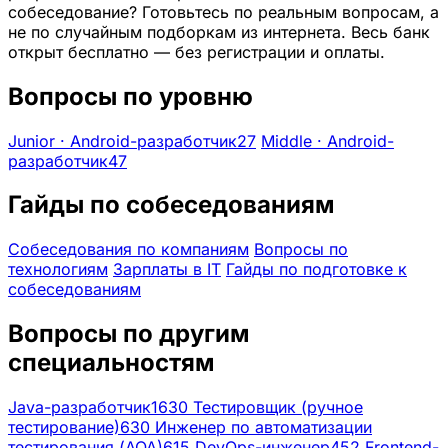
собеседование? Готовьтесь по реальным вопросам, а
не по случайным подборкам из интернета. Весь банк
открыт бесплатно — без регистрации и оплаты.
Вопросы по уровню
Junior · Android-разработчик
27
Middle · Android-
разработчик
47
Гайды по собеседованиям
Собеседования по компаниям
Вопросы по
технологиям
Зарплаты в IT
Гайды по подготовке к
собеседованиям
Вопросы по другим
специальностям
Java-разработчик
1630
Тестировщик (ручное
тестирование)
630
Инженер по автоматизации
тестирования (AQA)
615
DevOps-инженер
452
Frontend-