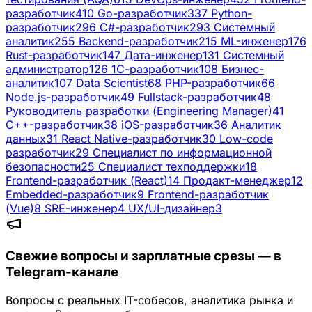
разработчик
410
Go-разработчик
337
Python-
разработчик
296
C#-разработчик
293
Системный
аналитик
255
Backend-разработчик
215
ML-инженер
176
Rust-разработчик
147
Дата-инженер
131
Системный
администратор
126
1С-разработчик
108
Бизнес-
аналитик
107
Data Scientist
68
PHP-разработчик
66
Node.js-разработчик
49
Fullstack-разработчик
48
Руководитель разработки (Engineering Manager)
41
C++-разработчик
38
iOS-разработчик
36
Аналитик
данных
31
React Native-разработчик
30
Low-code
разработчик
29
Специалист по информационной
безопасности
25
Специалист техподдержки
18
Frontend-разработчик (React)
14
Продакт-менеджер
12
Embedded-разработчик
9
Frontend-разработчик
(Vue)
8
SRE-инженер
4
UX/UI-дизайнер
3
Свежие вопросы и зарплатные срезы — в
Telegram-канале
Вопросы с реальных IT-собесов, аналитика рынка и