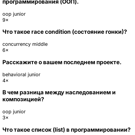
программирования (ООП).
oop
junior
9×
Что такое race condition (состояние гонки)?
concurrency
middle
6×
Расскажите о вашем последнем проекте.
behavioral
junior
4×
В чем разница между наследованием и
композицией?
oop
junior
3×
Что такое список (list) в программировании?