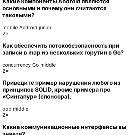
Какие компоненты Android являются
основными и почему они считаются
таковыми?
mobile
Android
junior
2×
Как обеспечить потокобезопасность при
записи в map из нескольких горутин в Go?
concurrency
Go
middle
2×
Приведите пример нарушения любого из
принципов SOLID, кроме примера про
«Сингапур» (спонсора).
oop
middle
2×
Какие коммуникационные интерфейсы вы
знаете?