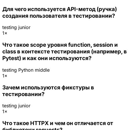
Для чего используется API-метод (ручка)
создания пользователя в тестировании?
testing
junior
1×
Что такое scope уровня function, session и
class в контексте тестирования (например, в
Pytest) и как они используются?
testing
Python
middle
1×
Зачем используются фикстуры в
тестировании?
testing
junior
1×
Что такое HTTPX и чем он отличается от
библиотеки requests?