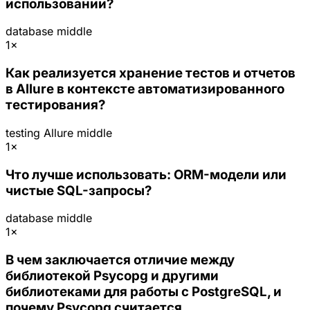
использовании?
database
middle
1×
Как реализуется хранение тестов и отчетов
в Allure в контексте автоматизированного
тестирования?
testing
Allure
middle
1×
Что лучше использовать: ORM-модели или
чистые SQL-запросы?
database
middle
1×
В чем заключается отличие между
библиотекой Psycopg и другими
библиотеками для работы с PostgreSQL, и
почему Psycopg считается