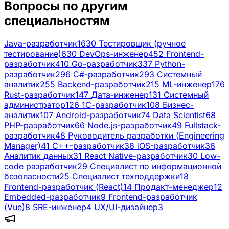
Вопросы по другим
специальностям
Java-разработчик
1630
Тестировщик (ручное
тестирование)
630
DevOps-инженер
452
Frontend-
разработчик
410
Go-разработчик
337
Python-
разработчик
296
C#-разработчик
293
Системный
аналитик
255
Backend-разработчик
215
ML-инженер
176
Rust-разработчик
147
Дата-инженер
131
Системный
администратор
126
1С-разработчик
108
Бизнес-
аналитик
107
Android-разработчик
74
Data Scientist
68
PHP-разработчик
66
Node.js-разработчик
49
Fullstack-
разработчик
48
Руководитель разработки (Engineering
Manager)
41
C++-разработчик
38
iOS-разработчик
36
Аналитик данных
31
React Native-разработчик
30
Low-
code разработчик
29
Специалист по информационной
безопасности
25
Специалист техподдержки
18
Frontend-разработчик (React)
14
Продакт-менеджер
12
Embedded-разработчик
9
Frontend-разработчик
(Vue)
8
SRE-инженер
4
UX/UI-дизайнер
3