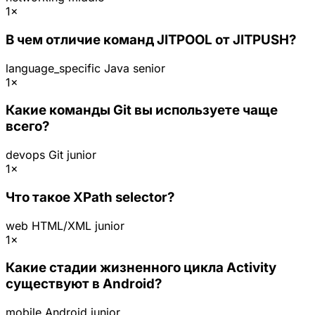
1×
В чем отличие команд JITPOOL от JITPUSH?
language_specific
Java
senior
1×
Какие команды Git вы используете чаще
всего?
devops
Git
junior
1×
Что такое XPath selector?
web
HTML/XML
junior
1×
Какие стадии жизненного цикла Activity
существуют в Android?
mobile
Android
junior