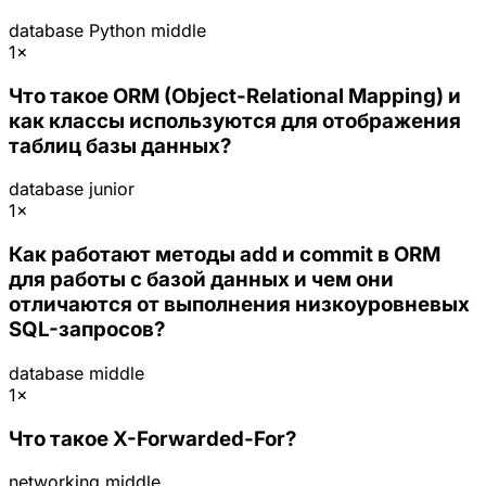
database
Python
middle
1×
Что такое ORM (Object-Relational Mapping) и
как классы используются для отображения
таблиц базы данных?
database
junior
1×
Как работают методы add и commit в ORM
для работы с базой данных и чем они
отличаются от выполнения низкоуровневых
SQL-запросов?
database
middle
1×
Что такое X-Forwarded-For?
networking
middle