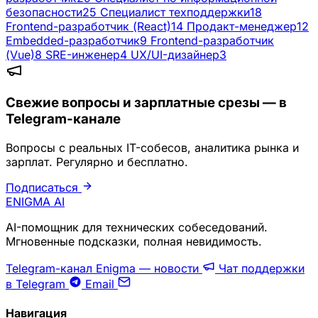
безопасности
25
Специалист техподдержки
18
Frontend-разработчик (React)
14
Продакт-менеджер
12
Embedded-разработчик
9
Frontend-разработчик
(Vue)
8
SRE-инженер
4
UX/UI-дизайнер
3
Свежие вопросы и зарплатные срезы — в
Telegram-канале
Вопросы с реальных IT-собесов, аналитика рынка и
зарплат. Регулярно и бесплатно.
Подписаться
ENIGMA
AI
AI-помощник для технических собеседований.
Мгновенные подсказки, полная невидимость.
Telegram-канал Enigma — новости
Чат поддержки
в Telegram
Email
Навигация