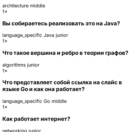
architecture
middle
1×
Вы собираетесь реализовать это на Java?
language_specific
Java
junior
1×
Что такое вершина и ребро в теории графов?
algorithms
junior
1×
Что представляет собой ссылка на слайс в
языке Go и как она работает?
language_specific
Go
middle
1×
Как работает интернет?
networking
junior