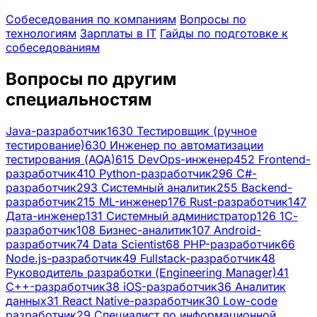
Собеседования по компаниям
Вопросы по
технологиям
Зарплаты в IT
Гайды по подготовке к
собеседованиям
Вопросы по другим
специальностям
Java-разработчик
1630
Тестировщик (ручное
тестирование)
630
Инженер по автоматизации
тестирования (AQA)
615
DevOps-инженер
452
Frontend-
разработчик
410
Python-разработчик
296
C#-
разработчик
293
Системный аналитик
255
Backend-
разработчик
215
ML-инженер
176
Rust-разработчик
147
Дата-инженер
131
Системный администратор
126
1С-
разработчик
108
Бизнес-аналитик
107
Android-
разработчик
74
Data Scientist
68
PHP-разработчик
66
Node.js-разработчик
49
Fullstack-разработчик
48
Руководитель разработки (Engineering Manager)
41
C++-разработчик
38
iOS-разработчик
36
Аналитик
данных
31
React Native-разработчик
30
Low-code
разработчик
29
Специалист по информационной