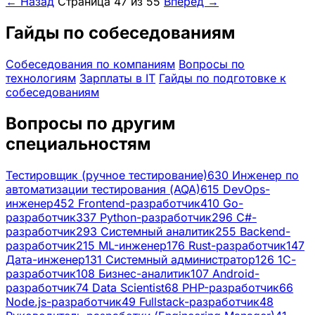
← Назад
Страница 47 из 55
Вперёд →
Гайды по собеседованиям
Собеседования по компаниям
Вопросы по
технологиям
Зарплаты в IT
Гайды по подготовке к
собеседованиям
Вопросы по другим
специальностям
Тестировщик (ручное тестирование)
630
Инженер по
автоматизации тестирования (AQA)
615
DevOps-
инженер
452
Frontend-разработчик
410
Go-
разработчик
337
Python-разработчик
296
C#-
разработчик
293
Системный аналитик
255
Backend-
разработчик
215
ML-инженер
176
Rust-разработчик
147
Дата-инженер
131
Системный администратор
126
1С-
разработчик
108
Бизнес-аналитик
107
Android-
разработчик
74
Data Scientist
68
PHP-разработчик
66
Node.js-разработчик
49
Fullstack-разработчик
48