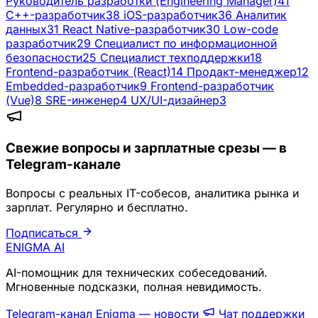
Руководитель разработки (Engineering Manager)
41
C++-разработчик
38
iOS-разработчик
36
Аналитик
данных
31
React Native-разработчик
30
Low-code
разработчик
29
Специалист по информационной
безопасности
25
Специалист техподдержки
18
Frontend-разработчик (React)
14
Продакт-менеджер
12
Embedded-разработчик
9
Frontend-разработчик
(Vue)
8
SRE-инженер
4
UX/UI-дизайнер
3
Свежие вопросы и зарплатные срезы — в
Telegram-канале
Вопросы с реальных IT-собесов, аналитика рынка и
зарплат. Регулярно и бесплатно.
Подписаться
ENIGMA
AI
AI-помощник для технических собеседований.
Мгновенные подсказки, полная невидимость.
Telegram-канал Enigma — новости
Чат поддержки