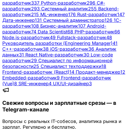
разработчик
337
Python-разработчик
296
C#-
разработчик
293
Системный аналитик
255
Backend-
разработчик
215
ML-инженер
176
Rust-разработчик
147
Дата-инженер
131
Системный администратор
126
1С-
разработчик
108
Бизнес-аналитик
107
Android-
разработчик
74
Data Scientist
68
PHP-разработчик
66
Node.js-разработчик
49
Fullstack-разработчик
48
Руководитель разработки (Engineering Manager)
41
C++-разработчик
38
iOS-разработчик
36
Аналитик
данных
31
React Native-разработчик
30
Low-code
разработчик
29
Специалист по информационной
безопасности
25
Специалист техподдержки
18
Frontend-разработчик (React)
14
Продакт-менеджер
12
Embedded-разработчик
9
Frontend-разработчик
(Vue)
8
SRE-инженер
4
UX/UI-дизайнер
3
Свежие вопросы и зарплатные срезы — в
Telegram-канале
Вопросы с реальных IT-собесов, аналитика рынка и
зарплат. Регулярно и бесплатно.