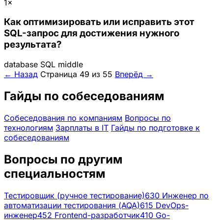
1×
Как оптимизировать или исправить этот
SQL-запрос для достижения нужного
результата?
database
SQL
middle
← Назад
Страница 49 из 55
Вперёд →
Гайды по собеседованиям
Собеседования по компаниям
Вопросы по
технологиям
Зарплаты в IT
Гайды по подготовке к
собеседованиям
Вопросы по другим
специальностям
Тестировщик (ручное тестирование)
630
Инженер по
автоматизации тестирования (AQA)
615
DevOps-
инженер
452
Frontend-разработчик
410
Go-