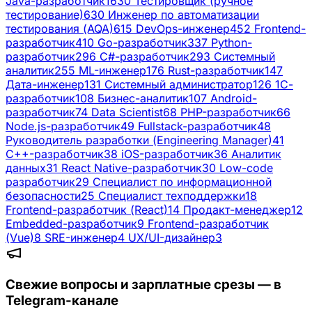
Java-разработчик
1630
Тестировщик (ручное
тестирование)
630
Инженер по автоматизации
тестирования (AQA)
615
DevOps-инженер
452
Frontend-
разработчик
410
Go-разработчик
337
Python-
разработчик
296
C#-разработчик
293
Системный
аналитик
255
ML-инженер
176
Rust-разработчик
147
Дата-инженер
131
Системный администратор
126
1С-
разработчик
108
Бизнес-аналитик
107
Android-
разработчик
74
Data Scientist
68
PHP-разработчик
66
Node.js-разработчик
49
Fullstack-разработчик
48
Руководитель разработки (Engineering Manager)
41
C++-разработчик
38
iOS-разработчик
36
Аналитик
данных
31
React Native-разработчик
30
Low-code
разработчик
29
Специалист по информационной
безопасности
25
Специалист техподдержки
18
Frontend-разработчик (React)
14
Продакт-менеджер
12
Embedded-разработчик
9
Frontend-разработчик
(Vue)
8
SRE-инженер
4
UX/UI-дизайнер
3
Свежие вопросы и зарплатные срезы — в
Telegram-канале