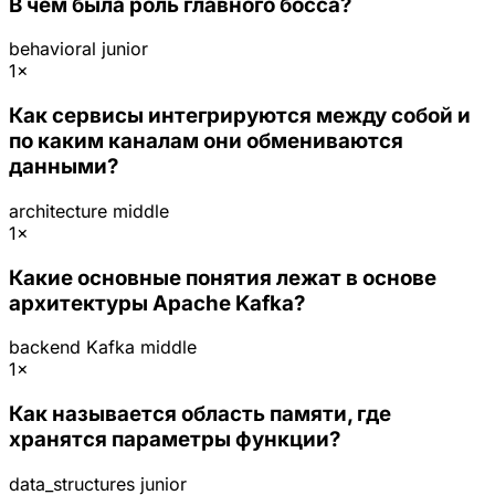
В чём была роль главного босса?
behavioral
junior
1×
Как сервисы интегрируются между собой и
по каким каналам они обмениваются
данными?
architecture
middle
1×
Какие основные понятия лежат в основе
архитектуры Apache Kafka?
backend
Kafka
middle
1×
Как называется область памяти, где
хранятся параметры функции?
data_structures
junior