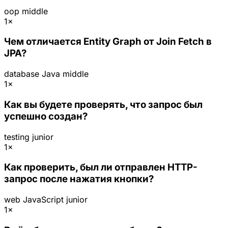
oop
middle
1×
Чем отличается Entity Graph от Join Fetch в
JPA?
database
Java
middle
1×
Как вы будете проверять, что запрос был
успешно создан?
testing
junior
1×
Как проверить, был ли отправлен HTTP-
запрос после нажатия кнопки?
web
JavaScript
junior
1×