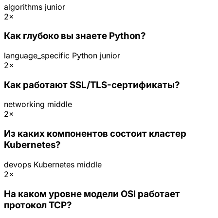
algorithms
junior
2×
Как глубоко вы знаете Python?
language_specific
Python
junior
2×
Как работают SSL/TLS-сертификаты?
networking
middle
2×
Из каких компонентов состоит кластер
Kubernetes?
devops
Kubernetes
middle
2×
На каком уровне модели OSI работает
протокол TCP?