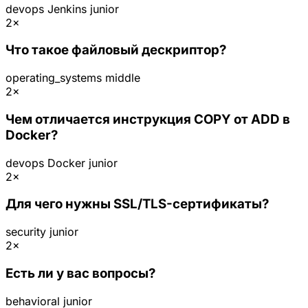
devops
Jenkins
junior
2×
Что такое файловый дескриптор?
operating_systems
middle
2×
Чем отличается инструкция COPY от ADD в
Docker?
devops
Docker
junior
2×
Для чего нужны SSL/TLS-сертификаты?
security
junior
2×
Есть ли у вас вопросы?
behavioral
junior