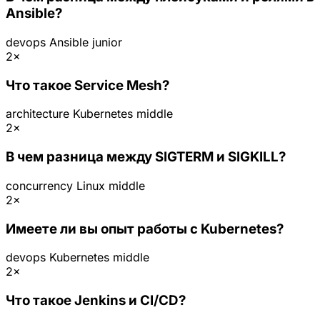
Ansible?
devops
Ansible
junior
2×
Что такое Service Mesh?
architecture
Kubernetes
middle
2×
В чем разница между SIGTERM и SIGKILL?
concurrency
Linux
middle
2×
Имеете ли вы опыт работы с Kubernetes?
devops
Kubernetes
middle
2×
Что такое Jenkins и CI/CD?