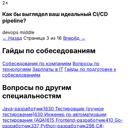
2×
Как бы выглядел ваш идеальный CI/CD
pipeline?
devops
middle
← Назад
Страница 3 из 16
Вперёд →
Гайды по собеседованиям
Собеседования по компаниям
Вопросы по
технологиям
Зарплаты в IT
Гайды по подготовке к
собеседованиям
Вопросы по другим
специальностям
Java-разработчик
1630
Тестировщик (ручное
тестирование)
630
Инженер по автоматизации
тестирования (AQA)
615
Frontend-разработчик
410
Go-
разработчик
337
Python-разработчик
296
C#-