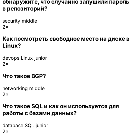
обнаружите, что случайно запушили пароль
в репозиторий?
security
middle
2×
Как посмотреть свободное место на диске в
Linux?
devops
Linux
junior
2×
Что такое BGP?
networking
middle
2×
Что такое SQL и как он используется для
работы с базами данных?
database
SQL
junior
2×