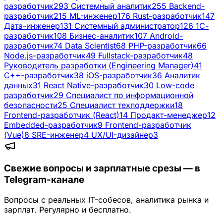
разработчик
293
Системный аналитик
255
Backend-
разработчик
215
ML-инженер
176
Rust-разработчик
147
Дата-инженер
131
Системный администратор
126
1С-
разработчик
108
Бизнес-аналитик
107
Android-
разработчик
74
Data Scientist
68
PHP-разработчик
66
Node.js-разработчик
49
Fullstack-разработчик
48
Руководитель разработки (Engineering Manager)
41
C++-разработчик
38
iOS-разработчик
36
Аналитик
данных
31
React Native-разработчик
30
Low-code
разработчик
29
Специалист по информационной
безопасности
25
Специалист техподдержки
18
Frontend-разработчик (React)
14
Продакт-менеджер
12
Embedded-разработчик
9
Frontend-разработчик
(Vue)
8
SRE-инженер
4
UX/UI-дизайнер
3
Свежие вопросы и зарплатные срезы — в
Telegram-канале
Вопросы с реальных IT-собесов, аналитика рынка и
зарплат. Регулярно и бесплатно.