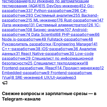
тестирование)
630
Инженер по автоматизации
тестирования (AQA)
615
DevOps-инженер
452
Go-
разработчик
337
Python-разработчик
296
C#-
разработчик
293
Системный аналитик
255
Backend-
разработчик
215
ML-инженер
176
Rust-разработчик
147
Дата-инженер
131
Системный администратор
126
1С-
разработчик
108
Бизнес-аналитик
107
Android-
разработчик
74
Data Scientist
68
PHP-разработчик
66
Node.js-разработчик
49
Fullstack-разработчик
48
Руководитель разработки (Engineering Manager)
41
C++-разработчик
38
iOS-разработчик
36
Аналитик
данных
31
React Native-разработчик
30
Low-code
разработчик
29
Специалист по информационной
безопасности
25
Специалист техподдержки
18
Frontend-разработчик (React)
14
Продакт-менеджер
12
Embedded-разработчик
9
Frontend-разработчик
(Vue)
8
SRE-инженер
4
UX/UI-дизайнер
3
Свежие вопросы и зарплатные срезы — в
Telegram-канале