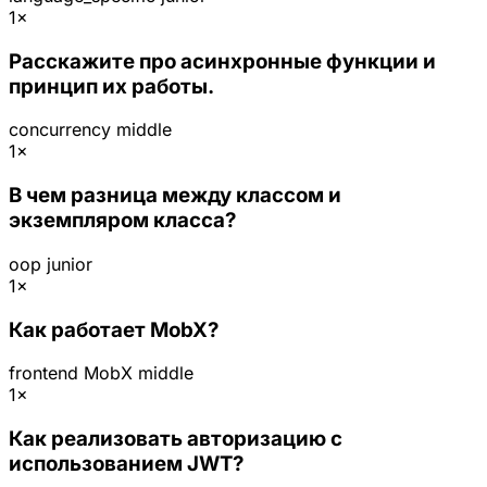
1×
Расскажите про асинхронные функции и
принцип их работы.
concurrency
middle
1×
В чем разница между классом и
экземпляром класса?
oop
junior
1×
Как работает MobX?
frontend
MobX
middle
1×
Как реализовать авторизацию с
использованием JWT?