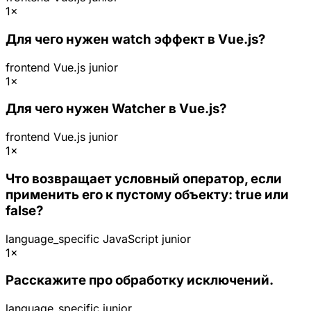
1×
Для чего нужен watch эффект в Vue.js?
frontend
Vue.js
junior
1×
Для чего нужен Watcher в Vue.js?
frontend
Vue.js
junior
1×
Что возвращает условный оператор, если
применить его к пустому объекту: true или
false?
language_specific
JavaScript
junior
1×
Расскажите про обработку исключений.
language_specific
junior