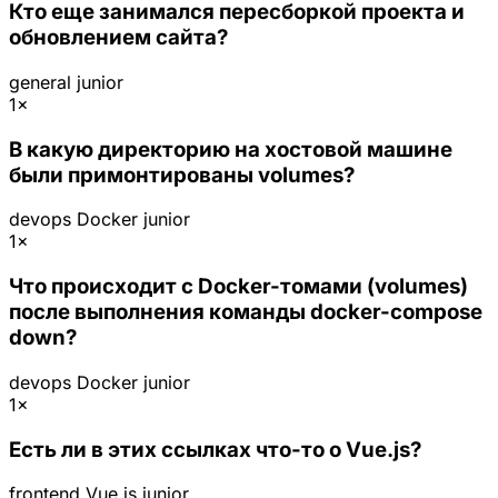
Кто еще занимался пересборкой проекта и
обновлением сайта?
general
junior
1×
В какую директорию на хостовой машине
были примонтированы volumes?
devops
Docker
junior
1×
Что происходит с Docker-томами (volumes)
после выполнения команды docker-compose
down?
devops
Docker
junior
1×
Есть ли в этих ссылках что-то о Vue.js?
frontend
Vue.js
junior