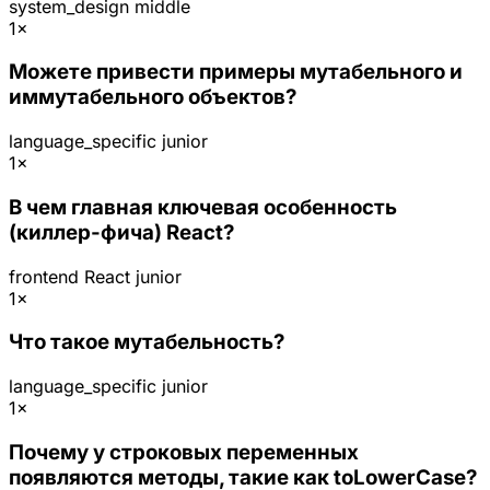
system_design
middle
1×
Можете привести примеры мутабельного и
иммутабельного объектов?
language_specific
junior
1×
В чем главная ключевая особенность
(киллер-фича) React?
frontend
React
junior
1×
Что такое мутабельность?
language_specific
junior
1×
Почему у строковых переменных
появляются методы, такие как toLowerCase?