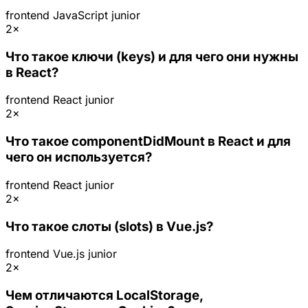
frontend
JavaScript
junior
2×
Что такое ключи (keys) и для чего они нужны
в React?
frontend
React
junior
2×
Что такое componentDidMount в React и для
чего он используется?
frontend
React
junior
2×
Что такое слоты (slots) в Vue.js?
frontend
Vue.js
junior
2×
Чем отличаются LocalStorage,