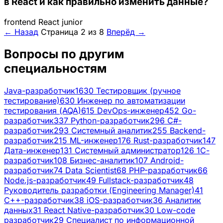
в React и как правильно изменить данные?
frontend
React
junior
← Назад
Страница 2 из 8
Вперёд →
Вопросы по другим
специальностям
Java-разработчик
1630
Тестировщик (ручное
тестирование)
630
Инженер по автоматизации
тестирования (AQA)
615
DevOps-инженер
452
Go-
разработчик
337
Python-разработчик
296
C#-
разработчик
293
Системный аналитик
255
Backend-
разработчик
215
ML-инженер
176
Rust-разработчик
147
Дата-инженер
131
Системный администратор
126
1С-
разработчик
108
Бизнес-аналитик
107
Android-
разработчик
74
Data Scientist
68
PHP-разработчик
66
Node.js-разработчик
49
Fullstack-разработчик
48
Руководитель разработки (Engineering Manager)
41
C++-разработчик
38
iOS-разработчик
36
Аналитик
данных
31
React Native-разработчик
30
Low-code
разработчик
29
Специалист по информационной