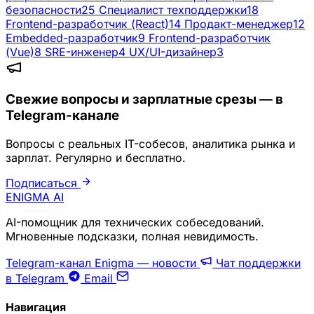
безопасности
25
Специалист техподдержки
18
Frontend-разработчик (React)
14
Продакт-менеджер
12
Embedded-разработчик
9
Frontend-разработчик
(Vue)
8
SRE-инженер
4
UX/UI-дизайнер
3
Свежие вопросы и зарплатные срезы — в
Telegram-канале
Вопросы с реальных IT-собесов, аналитика рынка и
зарплат. Регулярно и бесплатно.
Подписаться
ENIGMA
AI
AI-помощник для технических собеседований.
Мгновенные подсказки, полная невидимость.
Telegram-канал Enigma — новости
Чат поддержки
в Telegram
Email
Навигация