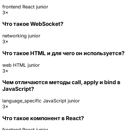
frontend
React
junior
3×
Что такое WebSocket?
networking
junior
3×
Что такое HTML и для чего он используется?
web
HTML
junior
3×
Чем отличаются методы call, apply и bind в
JavaScript?
language_specific
JavaScript
junior
3×
Что такое компонент в React?
frontend
React
junior