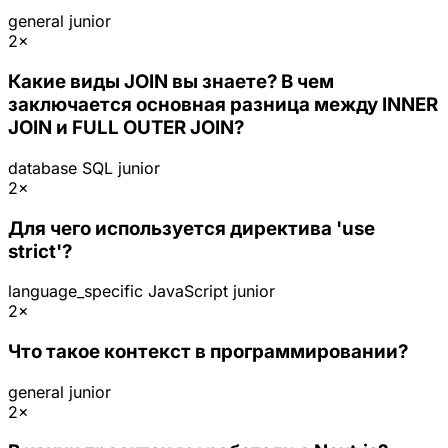
general
junior
2×
Какие виды JOIN вы знаете? В чем
заключается основная разница между INNER
JOIN и FULL OUTER JOIN?
database
SQL
junior
2×
Для чего используется директива 'use
strict'?
language_specific
JavaScript
junior
2×
Что такое контекст в программировании?
general
junior
2×