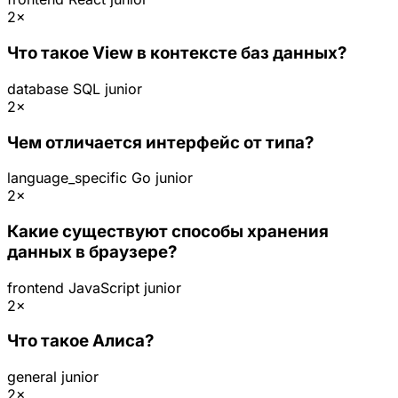
2×
Что такое View в контексте баз данных?
database
SQL
junior
2×
Чем отличается интерфейс от типа?
language_specific
Go
junior
2×
Какие существуют способы хранения
данных в браузере?
frontend
JavaScript
junior
2×
Что такое Алиса?
general
junior
2×