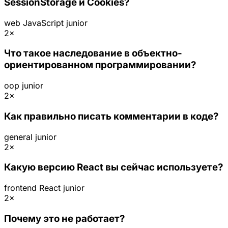
SessionStorage и Cookies?
web
JavaScript
junior
2×
Что такое наследование в объектно-
ориентированном программировании?
oop
junior
2×
Как правильно писать комментарии в коде?
general
junior
2×
Какую версию React вы сейчас используете?
frontend
React
junior
2×
Почему это не работает?