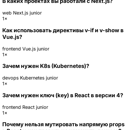
В каких проектах вы работали с Next.js?
web
Next.js
junior
1×
Как использовать директивы v-if и v-show в
Vue.js?
frontend
Vue.js
junior
1×
Зачем нужен K8s (Kubernetes)?
devops
Kubernetes
junior
1×
Зачем нужен ключ (key) в React в версии 4?
frontend
React
junior
1×
Почему нельзя мутировать напрямую props