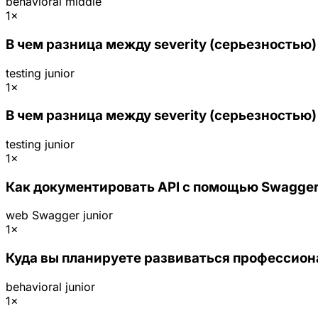
behavioral
middle
1×
В чем разница между severity (серьезностью) 
testing
junior
1×
В чем разница между severity (серьезностью) 
testing
junior
1×
Как документировать API с помощью Swagger
web
Swagger
junior
1×
Куда вы планируете развиваться профессион
behavioral
junior
1×