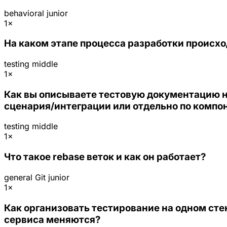
behavioral
junior
1×
На каком этапе процесса разработки происхо
testing
middle
1×
Как вы описываете тестовую документацию на
сценария/интеграции или отдельно по компо
testing
middle
1×
Что такое rebase веток и как он работает?
general
Git
junior
1×
Как организовать тестирование на одном ст
сервиса меняются?