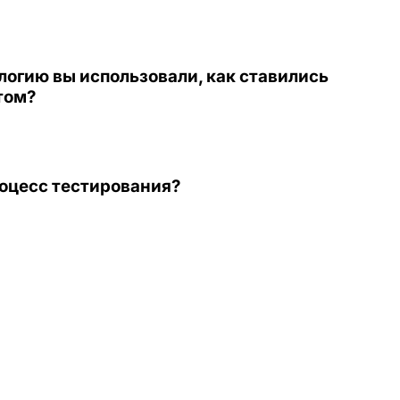
логию вы использовали, как ставились
том?
роцесс тестирования?