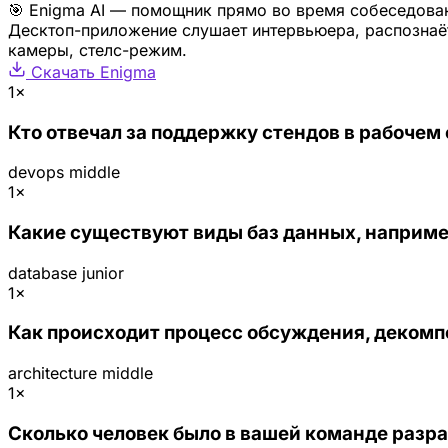
🎯 Enigma AI — помощник прямо во время собеседова
Десктоп-приложение слушает интервьюера, распознаёт
камеры, стелс-режим.
Скачать Enigma
1×
Кто отвечал за поддержку стендов в рабочем 
devops
middle
1×
Какие существуют виды баз данных, наприм
database
junior
1×
Как происходит процесс обсуждения, декомп
architecture
middle
1×
Сколько человек было в вашей команде разр