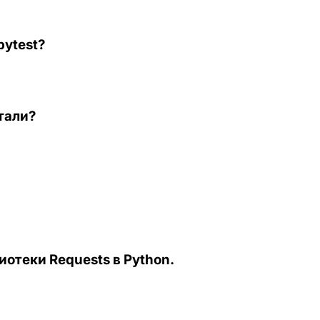
pytest?
тали?
отеки Requests в Python.