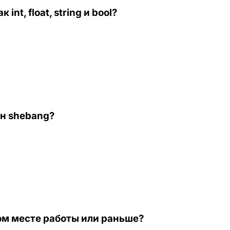
t, float, string и bool?
ан shebang?
ом месте работы или раньше?