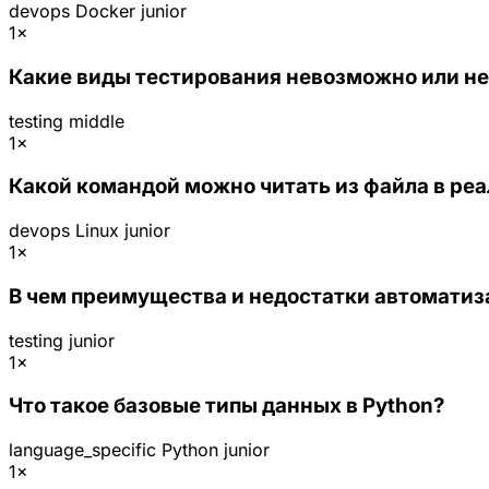
devops
Docker
junior
1×
Какие виды тестирования невозможно или н
testing
middle
1×
Какой командой можно читать из файла в реа
devops
Linux
junior
1×
В чем преимущества и недостатки автоматиз
testing
junior
1×
Что такое базовые типы данных в Python?
language_specific
Python
junior
1×