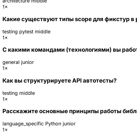
architecture
middle
1×
Какие существуют типы scope для фикстур в 
testing
pytest
middle
1×
С какими командами (технологиями) вы рабо
general
junior
1×
Как вы структурируете API автотесты?
testing
middle
1×
Расскажите основные принципы работы библи
language_specific
Python
junior
1×