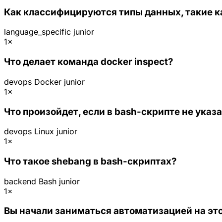
Как классифицируются типы данных, такие как in
language_specific
junior
1×
Что делает команда docker inspect?
devops
Docker
junior
1×
Что произойдет, если в bash-скрипте не указ
devops
Linux
junior
1×
Что такое shebang в bash-скриптах?
backend
Bash
junior
1×
Вы начали заниматься автоматизацией на эт