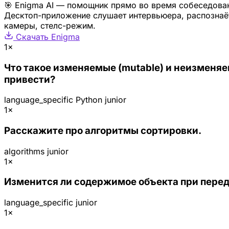
🎯 Enigma AI — помощник прямо во время собеседова
Десктоп-приложение слушает интервьюера, распознаёт
камеры, стелс-режим.
Скачать Enigma
1×
Что такое изменяемые (mutable) и неизменяе
привести?
language_specific
Python
junior
1×
Расскажите про алгоритмы сортировки.
algorithms
junior
1×
Изменится ли содержимое объекта при перед
language_specific
junior
1×