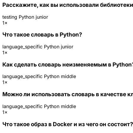
Расскажите, как вы использовали библиотеки 
testing
Python
junior
1×
Что такое словарь в Python?
language_specific
Python
junior
1×
Как сделать словарь неизменяемым в Python
language_specific
Python
middle
1×
Можно ли использовать словарь в качестве кл
language_specific
Python
middle
1×
Что такое образ в Docker и из чего он состоит?