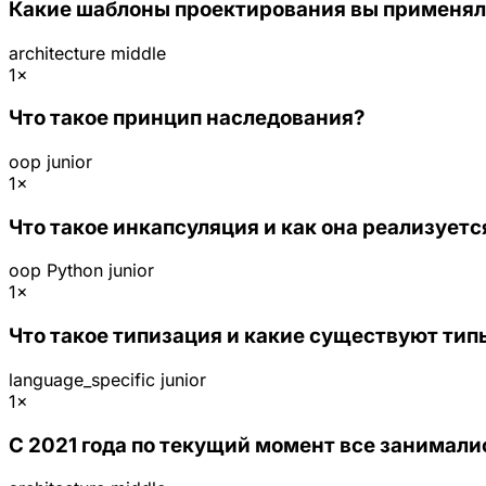
Какие шаблоны проектирования вы применяли
architecture
middle
1×
Что такое принцип наследования?
oop
junior
1×
Что такое инкапсуляция и как она реализуетс
oop
Python
junior
1×
Что такое типизация и какие существуют ти
language_specific
junior
1×
С 2021 года по текущий момент все занимал