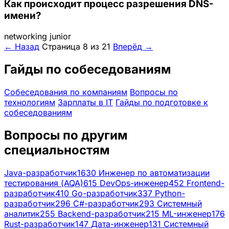
Как происходит процесс разрешения DNS-
имени?
networking
junior
← Назад
Страница 8 из 21
Вперёд →
Гайды по собеседованиям
Собеседования по компаниям
Вопросы по
технологиям
Зарплаты в IT
Гайды по подготовке к
собеседованиям
Вопросы по другим
специальностям
Java-разработчик
1630
Инженер по автоматизации
тестирования (AQA)
615
DevOps-инженер
452
Frontend-
разработчик
410
Go-разработчик
337
Python-
разработчик
296
C#-разработчик
293
Системный
аналитик
255
Backend-разработчик
215
ML-инженер
176
Rust-разработчик
147
Дата-инженер
131
Системный