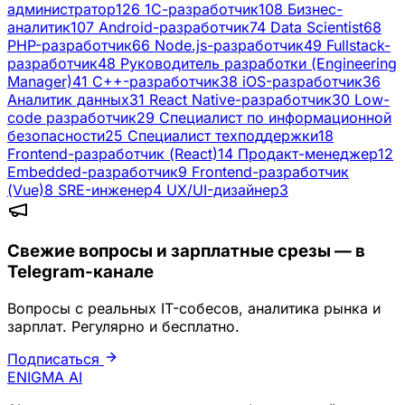
администратор
126
1С-разработчик
108
Бизнес-
аналитик
107
Android-разработчик
74
Data Scientist
68
PHP-разработчик
66
Node.js-разработчик
49
Fullstack-
разработчик
48
Руководитель разработки (Engineering
Manager)
41
C++-разработчик
38
iOS-разработчик
36
Аналитик данных
31
React Native-разработчик
30
Low-
code разработчик
29
Специалист по информационной
безопасности
25
Специалист техподдержки
18
Frontend-разработчик (React)
14
Продакт-менеджер
12
Embedded-разработчик
9
Frontend-разработчик
(Vue)
8
SRE-инженер
4
UX/UI-дизайнер
3
Свежие вопросы и зарплатные срезы — в
Telegram-канале
Вопросы с реальных IT-собесов, аналитика рынка и
зарплат. Регулярно и бесплатно.
Подписаться
ENIGMA
AI