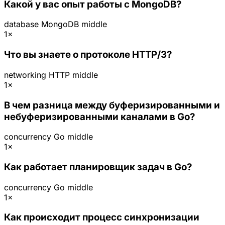
Какой у вас опыт работы с MongoDB?
database
MongoDB
middle
1×
Что вы знаете о протоколе HTTP/3?
networking
HTTP
middle
1×
В чем разница между буферизированными и
небуферизированными каналами в Go?
concurrency
Go
middle
1×
Как работает планировщик задач в Go?
concurrency
Go
middle
1×
Как происходит процесс синхронизации