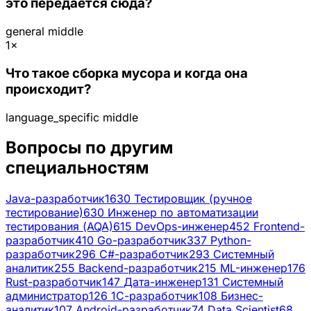
это передаётся сюда?
general
middle
1×
Что такое сборка мусора и когда она
происходит?
language_specific
middle
Вопросы по другим
специальностям
Java-разработчик
1630
Тестировщик (ручное
тестирование)
630
Инженер по автоматизации
тестирования (AQA)
615
DevOps-инженер
452
Frontend-
разработчик
410
Go-разработчик
337
Python-
разработчик
296
C#-разработчик
293
Системный
аналитик
255
Backend-разработчик
215
ML-инженер
176
Rust-разработчик
147
Дата-инженер
131
Системный
администратор
126
1С-разработчик
108
Бизнес-
аналитик
107
Android-разработчик
74
Data Scientist
68