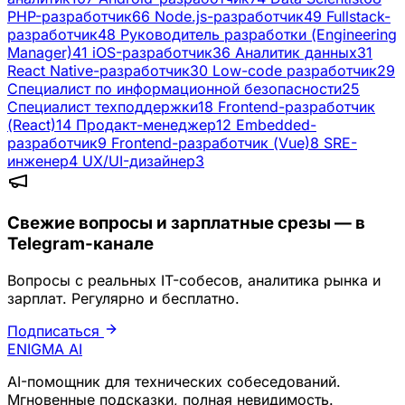
PHP-разработчик
66
Node.js-разработчик
49
Fullstack-
разработчик
48
Руководитель разработки (Engineering
Manager)
41
iOS-разработчик
36
Аналитик данных
31
React Native-разработчик
30
Low-code разработчик
29
Специалист по информационной безопасности
25
Специалист техподдержки
18
Frontend-разработчик
(React)
14
Продакт-менеджер
12
Embedded-
разработчик
9
Frontend-разработчик (Vue)
8
SRE-
инженер
4
UX/UI-дизайнер
3
Свежие вопросы и зарплатные срезы — в
Telegram-канале
Вопросы с реальных IT-собесов, аналитика рынка и
зарплат. Регулярно и бесплатно.
Подписаться
ENIGMA
AI
AI-помощник для технических собеседований.
Мгновенные подсказки, полная невидимость.