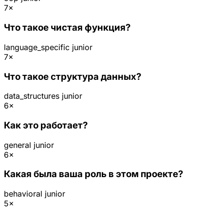
7×
Что такое чистая функция?
language_specific
junior
7×
Что такое структура данных?
data_structures
junior
6×
Как это работает?
general
junior
6×
Какая была ваша роль в этом проекте?
behavioral
junior
5×