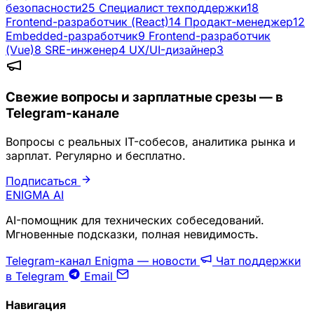
безопасности
25
Специалист техподдержки
18
Frontend-разработчик (React)
14
Продакт-менеджер
12
Embedded-разработчик
9
Frontend-разработчик
(Vue)
8
SRE-инженер
4
UX/UI-дизайнер
3
Свежие вопросы и зарплатные срезы — в
Telegram-канале
Вопросы с реальных IT-собесов, аналитика рынка и
зарплат. Регулярно и бесплатно.
Подписаться
ENIGMA
AI
AI-помощник для технических собеседований.
Мгновенные подсказки, полная невидимость.
Telegram-канал Enigma — новости
Чат поддержки
в Telegram
Email
Навигация