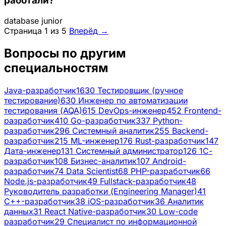
работали?
database
junior
Страница 1 из 5
Вперёд →
Вопросы по другим
специальностям
Java-разработчик
1630
Тестировщик (ручное
тестирование)
630
Инженер по автоматизации
тестирования (AQA)
615
DevOps-инженер
452
Frontend-
разработчик
410
Go-разработчик
337
Python-
разработчик
296
Системный аналитик
255
Backend-
разработчик
215
ML-инженер
176
Rust-разработчик
147
Дата-инженер
131
Системный администратор
126
1С-
разработчик
108
Бизнес-аналитик
107
Android-
разработчик
74
Data Scientist
68
PHP-разработчик
66
Node.js-разработчик
49
Fullstack-разработчик
48
Руководитель разработки (Engineering Manager)
41
C++-разработчик
38
iOS-разработчик
36
Аналитик
данных
31
React Native-разработчик
30
Low-code
разработчик
29
Специалист по информационной