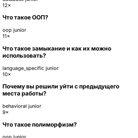
12×
Что такое ООП?
oop
junior
11×
Что такое замыкание и как их можно
использовать?
language_specific
junior
10×
Почему вы решили уйти с предыдущего
места работы?
behavioral
junior
9×
Что такое полиморфизм?
oop
junior