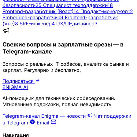
безопасности
25
Специалист техподдержки
18
Frontend-разработчик (React)
14
Продакт-менеджер
12
Embedded-разработчик
9
Frontend-разработчик
(Vue)
8
SRE-инженер
4
UX/UI-дизайнер
3
Свежие вопросы и зарплатные срезы — в
Telegram-канале
Вопросы с реальных IT-собесов, аналитика рынка и
зарплат. Регулярно и бесплатно.
Подписаться
ENIGMA
AI
AI-помощник для технических собеседований.
Мгновенные подсказки, полная невидимость.
Telegram-канал Enigma — новости
Чат поддержки
в Telegram
Email
Навигация