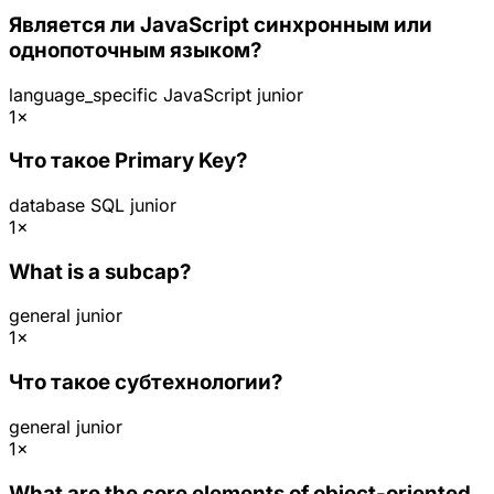
Является ли JavaScript синхронным или
однопоточным языком?
language_specific
JavaScript
junior
1×
Что такое Primary Key?
database
SQL
junior
1×
What is a subcap?
general
junior
1×
Что такое субтехнологии?
general
junior
1×
What are the core elements of object-oriented