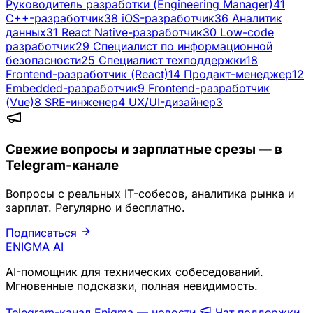
Руководитель разработки (Engineering Manager)
41
C++-разработчик
38
iOS-разработчик
36
Аналитик
данных
31
React Native-разработчик
30
Low-code
разработчик
29
Специалист по информационной
безопасности
25
Специалист техподдержки
18
Frontend-разработчик (React)
14
Продакт-менеджер
12
Embedded-разработчик
9
Frontend-разработчик
(Vue)
8
SRE-инженер
4
UX/UI-дизайнер
3
Свежие вопросы и зарплатные срезы — в
Telegram-канале
Вопросы с реальных IT-собесов, аналитика рынка и
зарплат. Регулярно и бесплатно.
Подписаться
ENIGMA
AI
AI-помощник для технических собеседований.
Мгновенные подсказки, полная невидимость.
Telegram-канал Enigma — новости
Чат поддержки