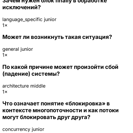
Зачем нужен блок finally в обработке
исключений?
language_specific
junior
1×
Может ли возникнуть такая ситуация?
general
junior
1×
По какой причине может произойти сбой
(падение) системы?
architecture
middle
1×
Что означает понятие «блокировка» в
контексте многопоточности и как потоки
могут блокировать друг друга?
concurrency
junior