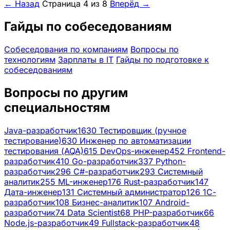
← Назад
Страница 4 из 8
Вперёд →
Гайды по собеседованиям
Собеседования по компаниям
Вопросы по
технологиям
Зарплаты в IT
Гайды по подготовке к
собеседованиям
Вопросы по другим
специальностям
Java-разработчик
1630
Тестировщик (ручное
тестирование)
630
Инженер по автоматизации
тестирования (AQA)
615
DevOps-инженер
452
Frontend-
разработчик
410
Go-разработчик
337
Python-
разработчик
296
C#-разработчик
293
Системный
аналитик
255
ML-инженер
176
Rust-разработчик
147
Дата-инженер
131
Системный администратор
126
1С-
разработчик
108
Бизнес-аналитик
107
Android-
разработчик
74
Data Scientist
68
PHP-разработчик
66
Node.js-разработчик
49
Fullstack-разработчик
48