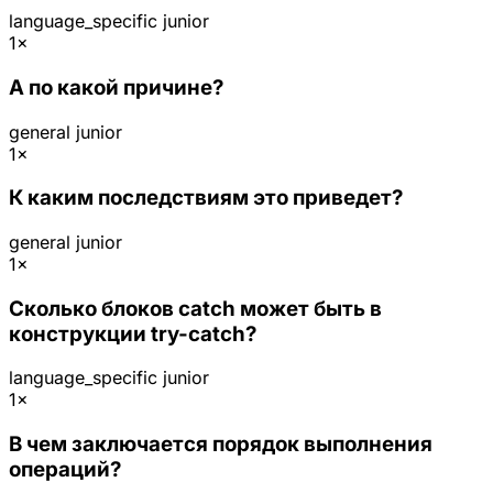
language_specific
junior
1×
А по какой причине?
general
junior
1×
К каким последствиям это приведет?
general
junior
1×
Сколько блоков catch может быть в
конструкции try-catch?
language_specific
junior
1×
В чем заключается порядок выполнения
операций?