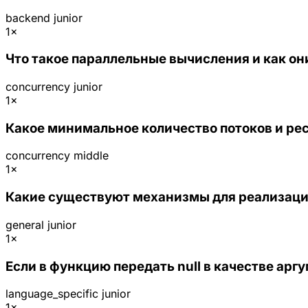
backend
junior
1×
Что такое параллельные вычисления и как он
concurrency
junior
1×
Какое минимальное количество потоков и ре
concurrency
middle
1×
Какие существуют механизмы для реализаци
general
junior
1×
Если в функцию передать null в качестве арг
language_specific
junior
1×