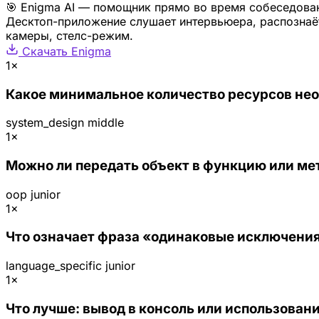
🎯 Enigma AI — помощник прямо во время собеседова
Десктоп-приложение слушает интервьюера, распознаёт
камеры, стелс-режим.
Скачать Enigma
1×
Какое минимальное количество ресурсов не
system_design
middle
1×
Можно ли передать объект в функцию или ме
oop
junior
1×
Что означает фраза «одинаковые исключения
language_specific
junior
1×
Что лучше: вывод в консоль или использовани