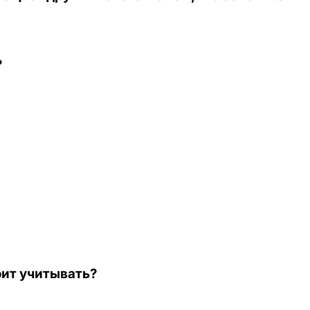
?
оит учитывать?