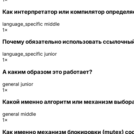
Как интерпретатор или компилятор определя
language_specific
middle
1×
Почему обязательно использовать ссылочны
language_specific
junior
1×
А каким образом это работает?
general
junior
1×
Какой именно алгоритм или механизм выбора
general
middle
1×
Как именно механизм блокировки (mutex) соо