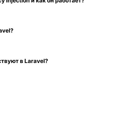
Injection и как он работает?
avel?
вуют в Laravel?