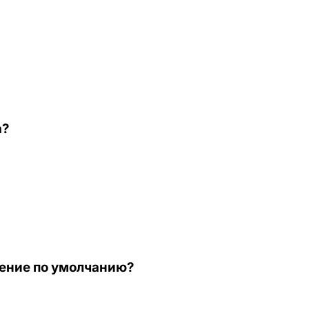
а?
ачение по умолчанию?