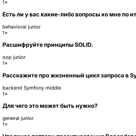
1×
Есть ли у вас какие-либо вопросы ко мне по 
behavioral
junior
1×
Расшифруйте принципы SOLID.
oop
junior
1×
Расскажите про жизненный цикл запроса в S
backend
Symfony
middle
1×
Для чего это может быть нужно?
general
junior
1×