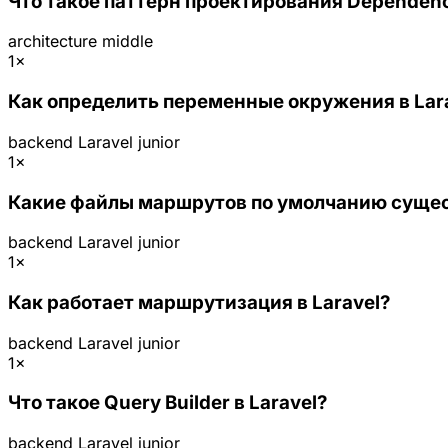
Что такое паттерн проектирования Dependency 
architecture
middle
1×
Как определить переменные окружения в Lar
backend
Laravel
junior
1×
Какие файлы маршрутов по умолчанию сущест
backend
Laravel
junior
1×
Как работает маршрутизация в Laravel?
backend
Laravel
junior
1×
Что такое Query Builder в Laravel?
backend
Laravel
junior