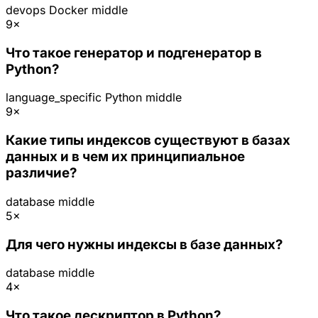
devops
Docker
middle
9×
Что такое генератор и подгенератор в
Python?
language_specific
Python
middle
9×
Какие типы индексов существуют в базах
данных и в чем их принципиальное
различие?
database
middle
5×
Для чего нужны индексы в базе данных?
database
middle
4×
Что такое дескриптор в Python?