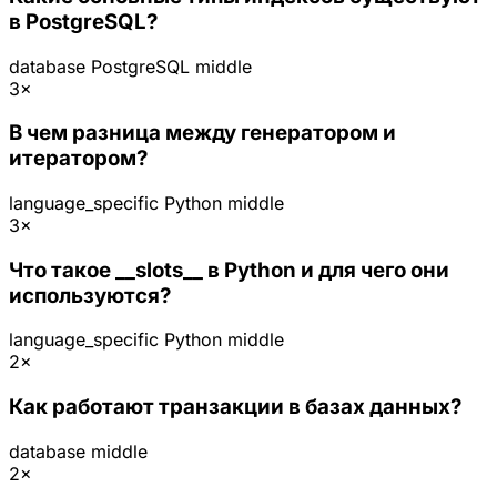
в PostgreSQL?
database
PostgreSQL
middle
3×
В чем разница между генератором и
итератором?
language_specific
Python
middle
3×
Что такое __slots__ в Python и для чего они
используются?
language_specific
Python
middle
2×
Как работают транзакции в базах данных?
database
middle
2×