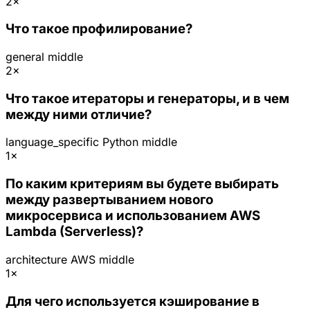
2×
Что такое профилирование?
general
middle
2×
Что такое итераторы и генераторы, и в чем
между ними отличие?
language_specific
Python
middle
1×
По каким критериям вы будете выбирать
между развертыванием нового
микросервиса и использованием AWS
Lambda (Serverless)?
architecture
AWS
middle
1×
Для чего используется кэширование в