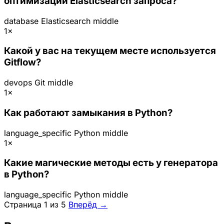
оптимизации Elasticsearch запроса?
database
Elasticsearch
middle
1×
Какой у вас на текущем месте используется
Gitflow?
devops
Git
middle
1×
Как работают замыкания в Python?
language_specific
Python
middle
1×
Какие магические методы есть у генератора
в Python?
language_specific
Python
middle
Страница 1 из 5
Вперёд →