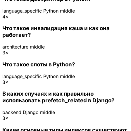
language_specific
Python
middle
4×
Что такое инвалидация кэша и как она
работает?
architecture
middle
3×
Что такое слоты в Python?
language_specific
Python
middle
3×
В каких случаях и как правильно
использовать prefetch_related в Django?
backend
Django
middle
3×
Какие основные типы индексов существуют