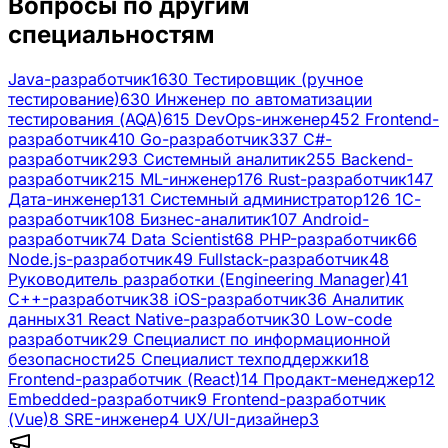
Вопросы по другим
специальностям
Java-разработчик
1630
Тестировщик (ручное
тестирование)
630
Инженер по автоматизации
тестирования (AQA)
615
DevOps-инженер
452
Frontend-
разработчик
410
Go-разработчик
337
C#-
разработчик
293
Системный аналитик
255
Backend-
разработчик
215
ML-инженер
176
Rust-разработчик
147
Дата-инженер
131
Системный администратор
126
1С-
разработчик
108
Бизнес-аналитик
107
Android-
разработчик
74
Data Scientist
68
PHP-разработчик
66
Node.js-разработчик
49
Fullstack-разработчик
48
Руководитель разработки (Engineering Manager)
41
C++-разработчик
38
iOS-разработчик
36
Аналитик
данных
31
React Native-разработчик
30
Low-code
разработчик
29
Специалист по информационной
безопасности
25
Специалист техподдержки
18
Frontend-разработчик (React)
14
Продакт-менеджер
12
Embedded-разработчик
9
Frontend-разработчик
(Vue)
8
SRE-инженер
4
UX/UI-дизайнер
3