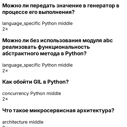
Можно ли передать значение в генератор в
процессе его выполнения?
language_specific
Python
middle
2×
Можно ли без использования модуля abc
реализовать функциональность
абстрактного метода в Python?
language_specific
Python
middle
2×
Как обойти GIL в Python?
concurrency
Python
middle
2×
Что такое микросервисная архитектура?
architecture
middle