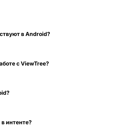
ствуют в Android?
боте с ViewTree?
oid?
 в интенте?