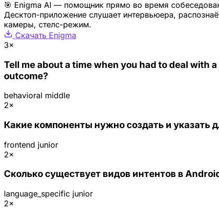
🎯 Enigma AI — помощник прямо во время собеседова
Десктоп-приложение слушает интервьюера, распознаёт
камеры, стелс-режим.
Скачать Enigma
3×
Tell me about a time when you had to deal with a
outcome?
behavioral
middle
2×
Какие компоненты нужно создать и указать д
frontend
junior
2×
Сколько существует видов интентов в Androi
language_specific
junior
2×