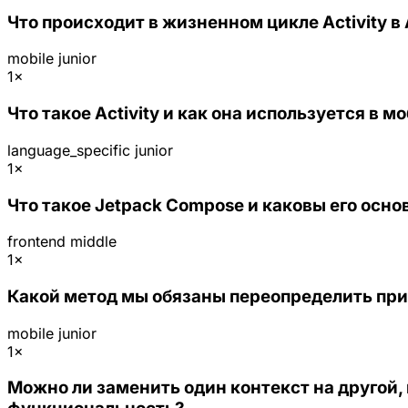
Что происходит в жизненном цикле Activity в 
mobile
junior
1×
Что такое Activity и как она используется в 
language_specific
junior
1×
Что такое Jetpack Compose и каковы его осн
frontend
middle
1×
Какой метод мы обязаны переопределить при 
mobile
junior
1×
Можно ли заменить один контекст на другой, н