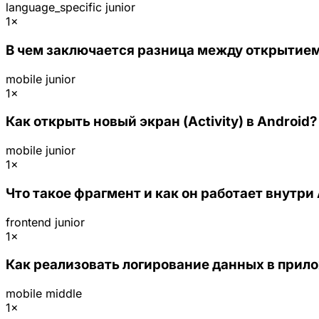
language_specific
junior
1×
В чем заключается разница между открытием 
mobile
junior
1×
Как открыть новый экран (Activity) в Android?
mobile
junior
1×
Что такое фрагмент и как он работает внутри
frontend
junior
1×
Как реализовать логирование данных в прило
mobile
middle
1×