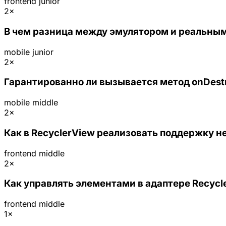
frontend
junior
2×
В чем разница между эмулятором и реальным
mobile
junior
2×
Гарантированно ли вызывается метод onDestro
mobile
middle
2×
Как в RecyclerView реализовать поддержку не
frontend
middle
2×
Как управлять элементами в адаптере Recycl
frontend
middle
1×