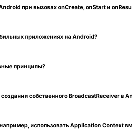
Android при вызовах onCreate, onStart и onRes
мобильных приложениях на Android?
овные принципы?
создании собственного BroadcastReceiver в An
апример, использовать Application Context вмес