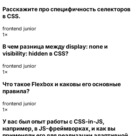
Расскажите про специфичность селекторов
в CSS.
frontend
junior
1×
В чем разница между display: none и
visibility: hidden в CSS?
frontend
junior
1×
Что такое Flexbox и каковы его основные
правила?
frontend
junior
1×
У вас был опыт работы с CSS-in-JS,
например, в JS-фреймворках, и как вы
применяли его для реализации адаптивной