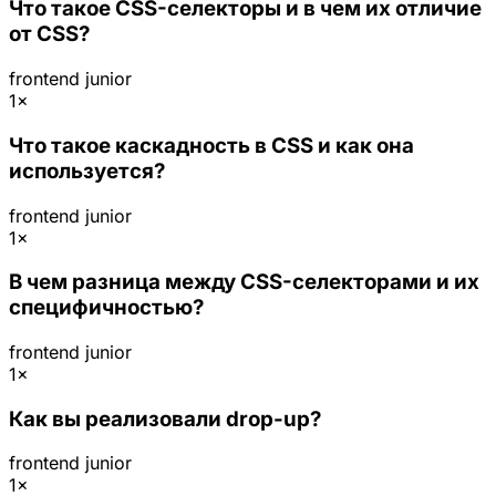
Что такое CSS-селекторы и в чем их отличие
от CSS?
frontend
junior
1×
Что такое каскадность в CSS и как она
используется?
frontend
junior
1×
В чем разница между CSS-селекторами и их
специфичностью?
frontend
junior
1×
Как вы реализовали drop-up?
frontend
junior
1×