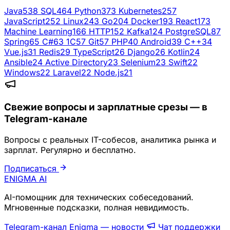
Java
538
SQL
464
Python
373
Kubernetes
257
JavaScript
252
Linux
243
Go
204
Docker
193
React
173
Machine Learning
166
HTTP
152
Kafka
124
PostgreSQL
87
Spring
65
C#
63
1C
57
Git
57
PHP
40
Android
39
C++
34
Vue.js
31
Redis
29
TypeScript
26
Django
26
Kotlin
24
Ansible
24
Active Directory
23
Selenium
23
Swift
22
Windows
22
Laravel
22
Node.js
21
Свежие вопросы и зарплатные срезы — в
Telegram-канале
Вопросы с реальных IT-собесов, аналитика рынка и
зарплат. Регулярно и бесплатно.
Подписаться
ENIGMA
AI
AI-помощник для технических собеседований.
Мгновенные подсказки, полная невидимость.
Telegram-канал Enigma — новости
Чат поддержки