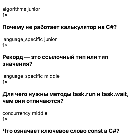
algorithms
junior
1×
Почему не работает калькулятор на C#?
language_specific
junior
1×
Рекорд — это ссылочный тип или тип
значения?
language_specific
middle
1×
Для чего нужны методы task.run и task.wait,
чем они отличаются?
concurrency
middle
1×
Что означает ключевое слово const в C#?