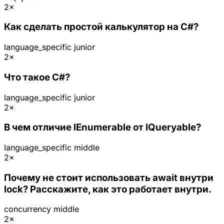
2×
Как сделать простой калькулятор на C#?
language_specific
junior
2×
Что такое C#?
language_specific
junior
2×
В чем отличие IEnumerable от IQueryable?
language_specific
middle
2×
Почему не стоит использовать await внутри
lock? Расскажите, как это работает внутри.
concurrency
middle
2×