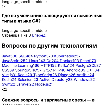
language_specific
middle
1×
Где по умолчанию аллоцируются ссылочные
типы в языке C#?
language_specific
middle
Страница 1 из 3
Вперёд →
Вопросы по другим технологиям
Java
538
SQL
464
Python
373
Kubernetes
257
JavaScript
252
Linux
243
Go
204
Docker
193
React
173
Machine Learning
166
HTTP
152
Kafka
124
PostgreSQL
87
CSS
69
Spring
65
1C
57
Git
57
PHP
40
Android
39
C++
34
Vue.js
31
Redis
29
TypeScript
26
Django
26
Ansible
24
Kotlin
24
Selenium
23
Active Directory
23
Windows
22
Swift
22
Laravel
22
Node.js
21
Свежие вопросы и зарплатные срезы — в