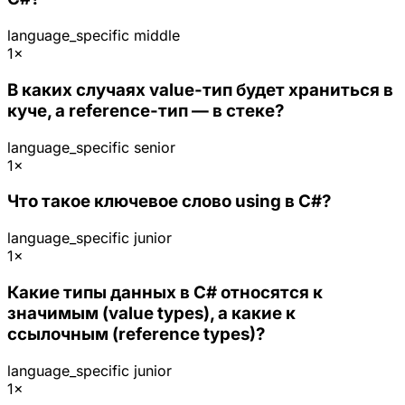
language_specific
middle
1×
В каких случаях value-тип будет храниться в
куче, а reference-тип — в стеке?
language_specific
senior
1×
Что такое ключевое слово using в C#?
language_specific
junior
1×
Какие типы данных в C# относятся к
значимым (value types), а какие к
ссылочным (reference types)?
language_specific
junior
1×