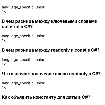
language_specific
junior
1×
В чем разница между ключевыми словами
out и ref в C#?
language_specific
junior
1×
В чем разница между readonly и const в C#?
language_specific
junior
1×
Что означает ключевое слово readonly в C#?
language_specific
junior
1×
Как объявить константу для даты в C#?