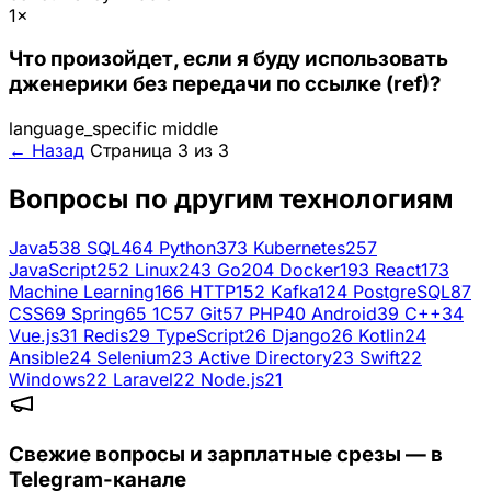
1×
Что произойдет, если я буду использовать
дженерики без передачи по ссылке (ref)?
language_specific
middle
← Назад
Страница 3 из 3
Вопросы по другим технологиям
Java
538
SQL
464
Python
373
Kubernetes
257
JavaScript
252
Linux
243
Go
204
Docker
193
React
173
Machine Learning
166
HTTP
152
Kafka
124
PostgreSQL
87
CSS
69
Spring
65
1C
57
Git
57
PHP
40
Android
39
C++
34
Vue.js
31
Redis
29
TypeScript
26
Django
26
Kotlin
24
Ansible
24
Selenium
23
Active Directory
23
Swift
22
Windows
22
Laravel
22
Node.js
21
Свежие вопросы и зарплатные срезы — в
Telegram-канале