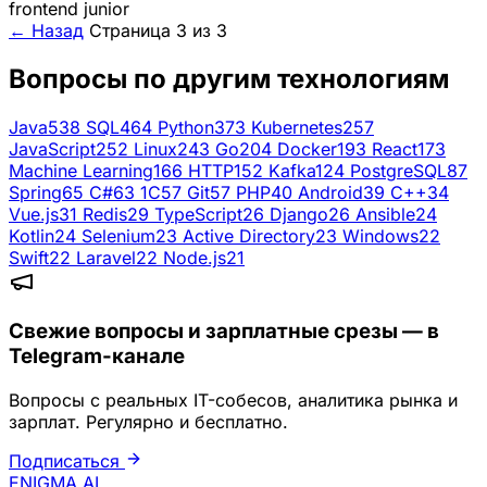
frontend
junior
← Назад
Страница 3 из 3
Вопросы по другим технологиям
Java
538
SQL
464
Python
373
Kubernetes
257
JavaScript
252
Linux
243
Go
204
Docker
193
React
173
Machine Learning
166
HTTP
152
Kafka
124
PostgreSQL
87
Spring
65
C#
63
1C
57
Git
57
PHP
40
Android
39
C++
34
Vue.js
31
Redis
29
TypeScript
26
Django
26
Ansible
24
Kotlin
24
Selenium
23
Active Directory
23
Windows
22
Swift
22
Laravel
22
Node.js
21
Свежие вопросы и зарплатные срезы — в
Telegram-канале
Вопросы с реальных IT-собесов, аналитика рынка и
зарплат. Регулярно и бесплатно.
Подписаться
ENIGMA
AI