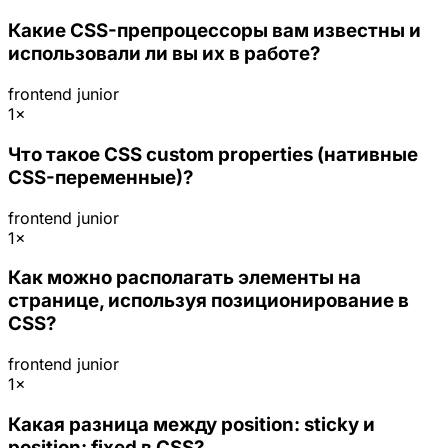
Какие CSS-препроцессоры вам известны и
использовали ли вы их в работе?
frontend
junior
1×
Что такое CSS custom properties (нативные
CSS-переменные)?
frontend
junior
1×
Как можно располагать элементы на
странице, используя позиционирование в
CSS?
frontend
junior
1×
Какая разница между position: sticky и
position: fixed в CSS?