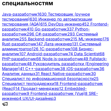
специальностям
Java-разработчик
1630
Тестировщик (ручное
тестирование)
630
Инженер по автоматизации
тестирования (AQA)
615
DevOps-инженер
452
Frontend-
разработчик
410
Go-разработчик
337
Python-
разработчик
296
C#-разработчик
293
Системный
аналитик
255
Backend-разработчик
215
ML-инженер
176
Rust-разработчик
147
Дата-инженер
131
Системный
администратор
126
1С-разработчик
108
Бизнес-
аналитик
107
Android-разработчик
74
Data Scientist
68
PHP-разработчик
66
Node.js-разработчик
49
Fullstack-
разработчик
48
Руководитель разработки (Engineering
Manager)
41
C++-разработчик
38
iOS-разработчик
36
Аналитик данных
31
React Native-разработчик
30
Специалист по информационной безопасности
25
Специалист техподдержки
18
Frontend-разработчик
(React)
14
Продакт-менеджер
12
Embedded-
разработчик
9
Frontend-разработчик (Vue)
8
SRE-
инженер
4
UX/UI-дизайнер
3