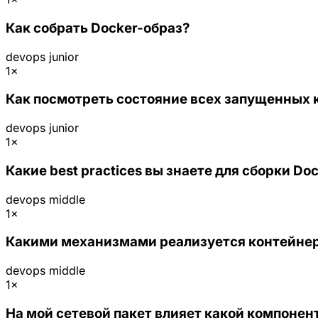
Как собрать Docker-образ?
devops
junior
1×
Как посмотреть состояние всех запущенных 
devops
junior
1×
Какие best practices вы знаете для сборки Do
devops
middle
1×
Какими механизмами реализуется контейне
devops
middle
1×
На мой сетевой пакет влияет какой компонент