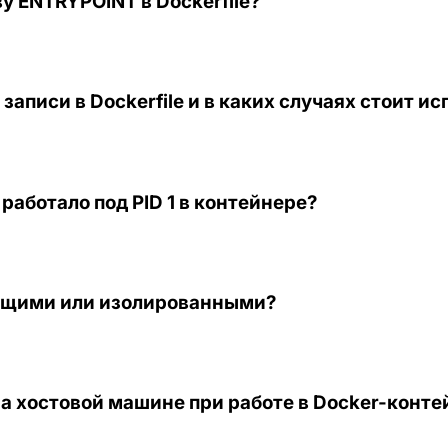
у ENTRYPOINT в Dockerfile?
записи в Dockerfile и в каких случаях стоит и
аботало под PID 1 в контейнере?
общими или изолированными?
на хостовой машине при работе в Docker-конт