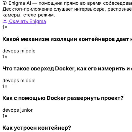
🎯 Enigma AI — помощник прямо во время собеседова
Десктоп-приложение слушает интервьюера, распознаёт
камеры, стелс-режим.
Скачать Enigma
1×
Какой механизм изоляции контейнеров дает 
devops
middle
1×
Что такое оверхед Docker, как его измерить и 
devops
middle
1×
Как с помощью Docker развернуть проект?
devops
junior
1×
Как устроен контейнер?