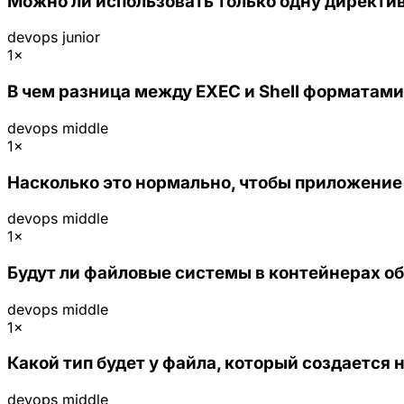
Можно ли использовать только одну директив
devops
junior
1×
В чем разница между EXEC и Shell форматами 
devops
middle
1×
Насколько это нормально, чтобы приложение р
devops
middle
1×
Будут ли файловые системы в контейнерах 
devops
middle
1×
Какой тип будет у файла, который создается 
devops
middle