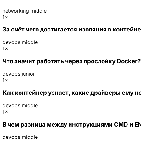
networking
middle
1×
За счёт чего достигается изоляция в контейн
devops
middle
1×
Что значит работать через прослойку Docker?
devops
junior
1×
Как контейнер узнает, какие драйверы ему 
devops
middle
1×
В чем разница между инструкциями CMD и EN
devops
middle