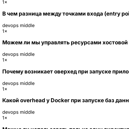
1×
В чем разница между точками входа (entry po
devops
middle
1×
Можем ли мы управлять ресурсами хостовой 
devops
middle
1×
Почему возникает оверхед при запуске прил
devops
middle
1×
Какой overhead у Docker при запуске баз данн
devops
middle
1×