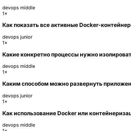
devops
middle
1×
Как показать все активные Docker-контейне
devops
junior
1×
Какие конкретно процессы нужно изолирова
devops
middle
1×
Каким способом можно развернуть приложение
devops
junior
1×
Как использование Docker или контейнеризац
devops
middle
1×