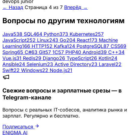
devops
junior
← Назад
Страница 4 из 7
Вперёд →
Вопросы по другим технологиям
Java
538
SQL
464
Python
373
Kubernetes
257
JavaScript
252
Linux
243
Go
204
React
173
Machine
Learning
166
HTTP
152
Kafka
124
PostgreSQL
87
CSS
69
Spring
65
C#
63
Git
57
1C
57
PHP
40
Android
39
C++
34
Vue.js
31
Redis
29
Django
26
TypeScript
26
Kotlin
24
Ansible
24
Selenium
23
Active Directory
23
Laravel
22
Swift
22
Windows
22
Node.js
21
Свежие вопросы и зарплатные срезы — в
Telegram-канале
Вопросы с реальных IT-собесов, аналитика рынка и
зарплат. Регулярно и бесплатно.
Подписаться
ENIGMA
AI