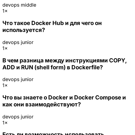
devops
middle
1×
Что такое Docker Hub и для чего он
используется?
devops
junior
1×
В чем разница между инструкциями COPY,
ADD и RUN (shell form) в Dockerfile?
devops
junior
1×
Что вы знаете о Docker и Docker Compose и
как они взаимодействуют?
devops
junior
1×
Есть ли возможность использовать