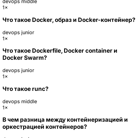
devops
middle
1×
Что такое Docker, образ и Docker-контейнер?
devops
junior
1×
Что такое Dockerfile, Docker container и
Docker Swarm?
devops
junior
1×
Что такое runc?
devops
middle
1×
В чем разница между контейнеризацией и
оркестрацией контейнеров?