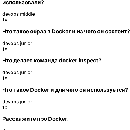
использовали?
devops
middle
1×
Что такое образ в Docker и из чего он состоит?
devops
junior
1×
Что делает команда docker inspect?
devops
junior
1×
Что такое Docker и для чего он используется?
devops
junior
1×
Расскажите про Docker.