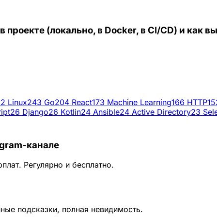
проекте (локально, в Docker, в CI/CD) и как 
52
Linux
243
Go
204
React
173
Machine Learning
166
HTTP
15
ipt
26
Django
26
Kotlin
24
Ansible
24
Active Directory
23
Sel
egram-канале
плат. Регулярно и бесплатно.
ные подсказки, полная невидимость.