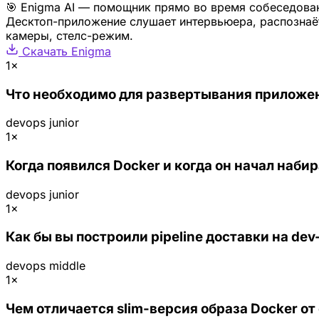
🎯 Enigma AI — помощник прямо во время собеседова
Десктоп-приложение слушает интервьюера, распознаёт
камеры, стелс-режим.
Скачать Enigma
1×
Что необходимо для развертывания приложен
devops
junior
1×
Когда появился Docker и когда он начал наби
devops
junior
1×
Как бы вы построили pipeline доставки на de
devops
middle
1×
Чем отличается slim-версия образа Docker о