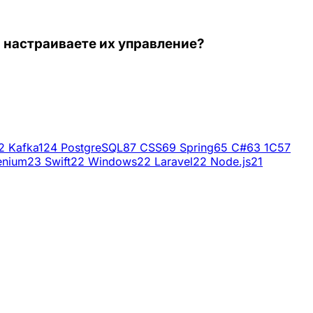
вы настраиваете их управление?
2
Kafka
124
PostgreSQL
87
CSS
69
Spring
65
C#
63
1C
57
enium
23
Swift
22
Windows
22
Laravel
22
Node.js
21