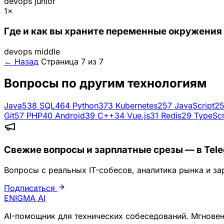
devops
junior
1×
Где и как вы храните переменные окружения в 
devops
middle
← Назад
Страница 7 из 7
Вопросы по другим технологиям
Java
538
SQL
464
Python
373
Kubernetes
257
JavaScript
2
Git
57
PHP
40
Android
39
C++
34
Vue.js
31
Redis
29
TypeScr
Свежие вопросы и зарплатные срезы — в Tel
Вопросы с реальных IT-собесов, аналитика рынка и зар
Подписаться
ENIGMA
AI
AI-помощник для технических собеседований. Мгновен