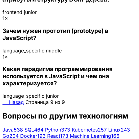
frontend
junior
1×
Зачем нужен прототип (prototype) в
JavaScript?
language_specific
middle
1×
Какая парадигма программирования
используется в JavaScript и чем она
характеризуется?
language_specific
junior
← Назад
Страница 9 из 9
Вопросы по другим технологиям
Java
538
SQL
464
Python
373
Kubernetes
257
Linux
243
Go
204
Docker
193
React
173
Machine Learning
166