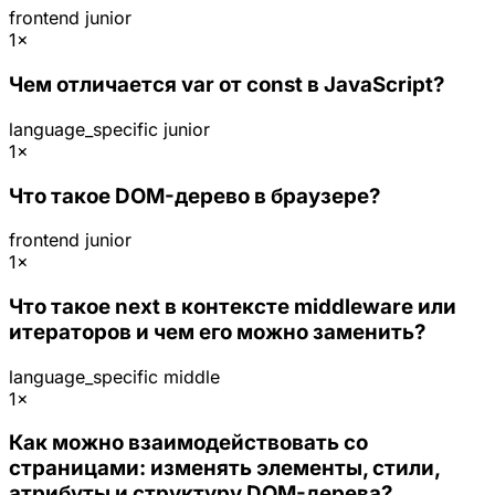
frontend
junior
1×
Чем отличается var от const в JavaScript?
language_specific
junior
1×
Что такое DOM-дерево в браузере?
frontend
junior
1×
Что такое next в контексте middleware или
итераторов и чем его можно заменить?
language_specific
middle
1×
Как можно взаимодействовать со
страницами: изменять элементы, стили,
атрибуты и структуру DOM-дерева?