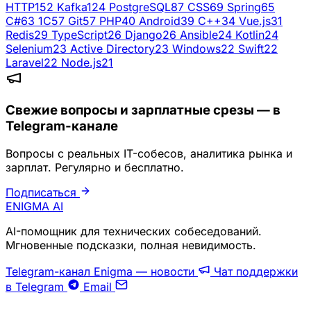
HTTP
152
Kafka
124
PostgreSQL
87
CSS
69
Spring
65
C#
63
1C
57
Git
57
PHP
40
Android
39
C++
34
Vue.js
31
Redis
29
TypeScript
26
Django
26
Ansible
24
Kotlin
24
Selenium
23
Active Directory
23
Windows
22
Swift
22
Laravel
22
Node.js
21
Свежие вопросы и зарплатные срезы — в
Telegram-канале
Вопросы с реальных IT-собесов, аналитика рынка и
зарплат. Регулярно и бесплатно.
Подписаться
ENIGMA
AI
AI-помощник для технических собеседований.
Мгновенные подсказки, полная невидимость.
Telegram-канал Enigma — новости
Чат поддержки
в Telegram
Email