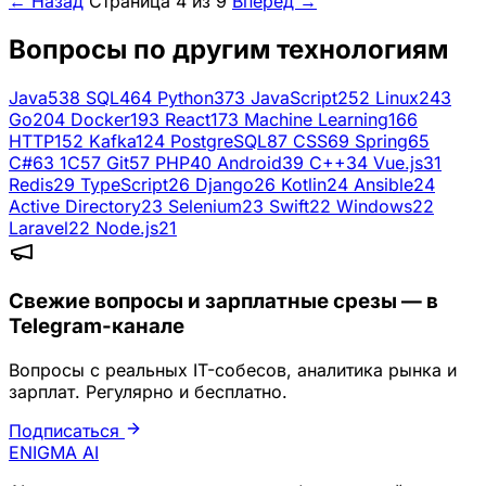
← Назад
Страница 4 из 9
Вперёд →
Вопросы по другим технологиям
Java
538
SQL
464
Python
373
JavaScript
252
Linux
243
Go
204
Docker
193
React
173
Machine Learning
166
HTTP
152
Kafka
124
PostgreSQL
87
CSS
69
Spring
65
C#
63
1C
57
Git
57
PHP
40
Android
39
C++
34
Vue.js
31
Redis
29
TypeScript
26
Django
26
Kotlin
24
Ansible
24
Active Directory
23
Selenium
23
Swift
22
Windows
22
Laravel
22
Node.js
21
Свежие вопросы и зарплатные срезы — в
Telegram-канале
Вопросы с реальных IT-собесов, аналитика рынка и
зарплат. Регулярно и бесплатно.
Подписаться
ENIGMA
AI