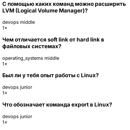
С помощью каких команд можно расширить
LVM (Logical Volume Manager)?
devops
middle
1×
Чем отличается soft link от hard link в
файловых системах?
operating_systems
middle
1×
Был ли у тебя опыт работы с Linux?
devops
junior
1×
Что обозначает команда export в Linux?
devops
junior
1×