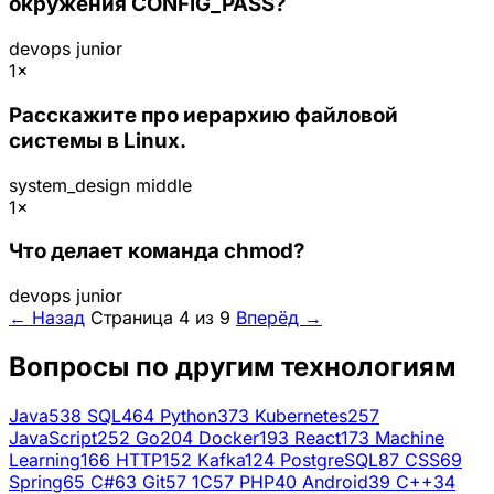
окружения CONFIG_PASS?
devops
junior
1×
Расскажите про иерархию файловой
системы в Linux.
system_design
middle
1×
Что делает команда chmod?
devops
junior
← Назад
Страница 4 из 9
Вперёд →
Вопросы по другим технологиям
Java
538
SQL
464
Python
373
Kubernetes
257
JavaScript
252
Go
204
Docker
193
React
173
Machine
Learning
166
HTTP
152
Kafka
124
PostgreSQL
87
CSS
69
Spring
65
C#
63
Git
57
1C
57
PHP
40
Android
39
C++
34