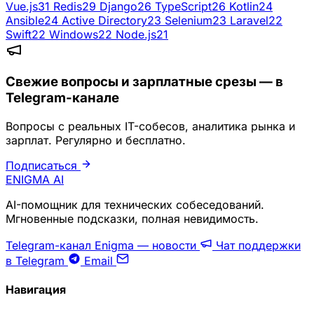
Vue.js
31
Redis
29
Django
26
TypeScript
26
Kotlin
24
Ansible
24
Active Directory
23
Selenium
23
Laravel
22
Swift
22
Windows
22
Node.js
21
Свежие вопросы и зарплатные срезы — в
Telegram-канале
Вопросы с реальных IT-собесов, аналитика рынка и
зарплат. Регулярно и бесплатно.
Подписаться
ENIGMA
AI
AI-помощник для технических собеседований.
Мгновенные подсказки, полная невидимость.
Telegram-канал Enigma — новости
Чат поддержки
в Telegram
Email
Навигация