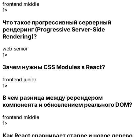
frontend
middle
1×
Что такое прогрессивный серверный
рендеринг (Progressive Server-Side
Rendering)?
web
senior
1×
Зачем нужны CSS Modules в React?
frontend
junior
1×
В чем разница между ререндером
компонента и обновлением реального DOM?
frontend
middle
1×
Как React сравнивает старое и новое дерево