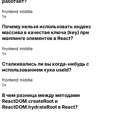
работает?
frontend
middle
1×
Почему нельзя использовать индекс
массива в качестве ключа (key) при
маппинге элементов в React?
frontend
middle
1×
Сталкивались ли вы когда-нибудь с
использованием хука useId?
frontend
middle
1×
В чем разница между методами
ReactDOM.createRoot и
ReactDOM.hydrateRoot в React?