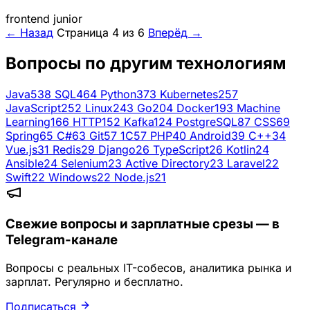
frontend
junior
← Назад
Страница 4 из 6
Вперёд →
Вопросы по другим технологиям
Java
538
SQL
464
Python
373
Kubernetes
257
JavaScript
252
Linux
243
Go
204
Docker
193
Machine
Learning
166
HTTP
152
Kafka
124
PostgreSQL
87
CSS
69
Spring
65
C#
63
Git
57
1C
57
PHP
40
Android
39
C++
34
Vue.js
31
Redis
29
Django
26
TypeScript
26
Kotlin
24
Ansible
24
Selenium
23
Active Directory
23
Laravel
22
Swift
22
Windows
22
Node.js
21
Свежие вопросы и зарплатные срезы — в
Telegram-канале
Вопросы с реальных IT-собесов, аналитика рынка и
зарплат. Регулярно и бесплатно.
Подписаться