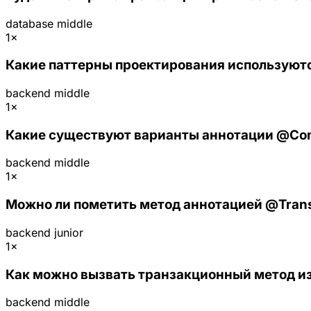
database
middle
1×
Какие паттерны проектирования используютс
backend
middle
1×
Какие существуют варианты аннотации @Condi
backend
middle
1×
Можно ли пометить метод аннотацией @Trans
backend
junior
1×
Как можно вызвать транзакционный метод из 
backend
middle