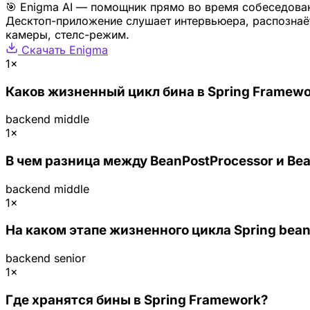
🎯 Enigma AI — помощник прямо во время собеседова
Десктоп-приложение слушает интервьюера, распознаёт
камеры, стелс-режим.
Скачать Enigma
1×
Каков жизненный цикл бина в Spring Framewo
backend
middle
1×
В чем разница между BeanPostProcessor и Bea
backend
middle
1×
На каком этапе жизненного цикла Spring bean 
backend
senior
1×
Где хранятся бины в Spring Framework?