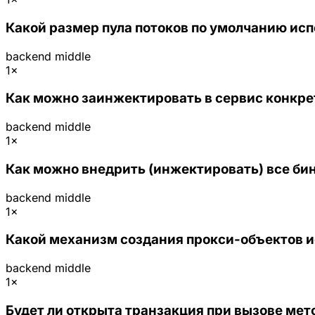
Какой размер пула потоков по умолчанию исп
backend
middle
1×
Как можно заинжектировать в сервис конкре
backend
middle
1×
Как можно внедрить (инжектировать) все бин
backend
middle
1×
Какой механизм создания прокси-объектов и
backend
middle
1×
Будет ли открыта транзакция при вызове мето