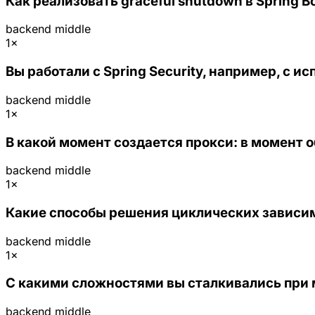
Как реализовать graceful shutdown в Spring 
backend
middle
1×
Вы работали с Spring Security, например, с 
backend
middle
1×
В какой момент создается прокси: в момент 
backend
middle
1×
Какие способы решения циклических зависимо
backend
middle
1×
С какими сложностями вы сталкивались при 
backend
middle