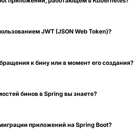
Boot приложении, работающем в Kubernetes?
использованием JWT (JSON Web Token)?
обращения к бину или в момент его создания?
стей бинов в Spring вы знаете?
миграции приложений на Spring Boot?