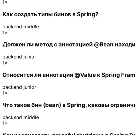
1×
Как создать типы бинов в Spring?
backend
middle
1×
Должен ли метод с аннотацией @Bean находи
backend
junior
1×
Относится ли аннотация @Value к Spring Fra
backend
junior
1×
Что такое бин (bean) в Spring, каковы ограни
backend
middle
1×