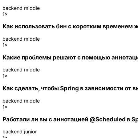
backend
middle
1×
Как использовать бин с коротким временем жи
backend
middle
1×
Какие проблемы решают с помощью аннотаций 
backend
middle
1×
Как сделать, чтобы Spring в зависимости от 
backend
middle
1×
Работали ли вы с аннотацией @Scheduled в Sp
backend
junior
1×