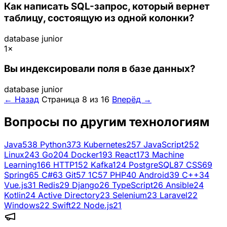
Как написать SQL-запрос, который вернет
таблицу, состоящую из одной колонки?
database
junior
1×
Вы индексировали поля в базе данных?
database
junior
← Назад
Страница 8 из 16
Вперёд →
Вопросы по другим технологиям
Java
538
Python
373
Kubernetes
257
JavaScript
252
Linux
243
Go
204
Docker
193
React
173
Machine
Learning
166
HTTP
152
Kafka
124
PostgreSQL
87
CSS
69
Spring
65
C#
63
Git
57
1C
57
PHP
40
Android
39
C++
34
Vue.js
31
Redis
29
Django
26
TypeScript
26
Ansible
24
Kotlin
24
Active Directory
23
Selenium
23
Laravel
22
Windows
22
Swift
22
Node.js
21