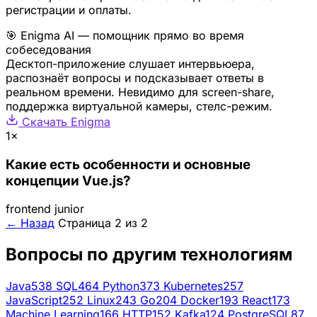
регистрации и оплаты.
🎯 Enigma AI — помощник прямо во время
собеседования
Десктоп-приложение слушает интервьюера,
распознаёт вопросы и подсказывает ответы в
реальном времени. Невидимо для screen-share,
поддержка виртуальной камеры, стелс-режим.
Скачать Enigma
1×
Какие есть особенности и основные
концепции Vue.js?
frontend
junior
← Назад
Страница 2 из 2
Вопросы по другим технологиям
Java
538
SQL
464
Python
373
Kubernetes
257
JavaScript
252
Linux
243
Go
204
Docker
193
React
173
Machine Learning
166
HTTP
152
Kafka
124
PostgreSQL
87