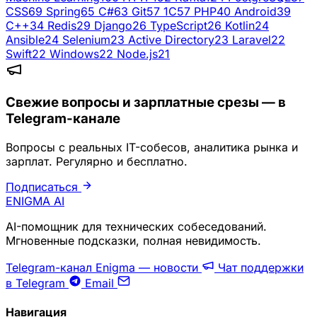
CSS
69
Spring
65
C#
63
Git
57
1C
57
PHP
40
Android
39
C++
34
Redis
29
Django
26
TypeScript
26
Kotlin
24
Ansible
24
Selenium
23
Active Directory
23
Laravel
22
Swift
22
Windows
22
Node.js
21
Свежие вопросы и зарплатные срезы — в
Telegram-канале
Вопросы с реальных IT-собесов, аналитика рынка и
зарплат. Регулярно и бесплатно.
Подписаться
ENIGMA
AI
AI-помощник для технических собеседований.
Мгновенные подсказки, полная невидимость.
Telegram-канал Enigma — новости
Чат поддержки
в Telegram
Email
Навигация