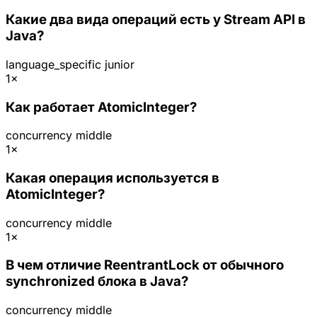
Какие два вида операций есть у Stream API в
Java?
language_specific
junior
1×
Как работает AtomicInteger?
concurrency
middle
1×
Какая операция используется в
AtomicInteger?
concurrency
middle
1×
В чем отличие ReentrantLock от обычного
synchronized блока в Java?
concurrency
middle