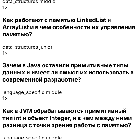
data_structures
middle
1×
Как работают с памятью LinkedList и
ArrayList и в чем особенности их управления
памятью?
data_structures
junior
1×
Зачем в Java оставили примитивные типы
данных и имеет ли смысл их использовать в
современной разработке?
language_specific
middle
1×
Как в JVM обрабатываются примитивный
тип int и объект Integer, и в чем между ними
разница с точки зрения работы с памятью?
language_specific
middle