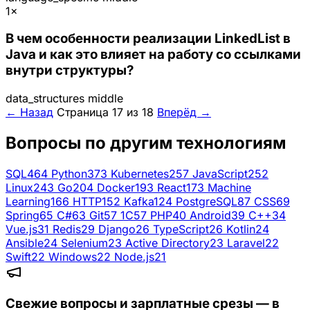
1×
В чем особенности реализации LinkedList в
Java и как это влияет на работу со ссылками
внутри структуры?
data_structures
middle
← Назад
Страница 17 из 18
Вперёд →
Вопросы по другим технологиям
SQL
464
Python
373
Kubernetes
257
JavaScript
252
Linux
243
Go
204
Docker
193
React
173
Machine
Learning
166
HTTP
152
Kafka
124
PostgreSQL
87
CSS
69
Spring
65
C#
63
Git
57
1C
57
PHP
40
Android
39
C++
34
Vue.js
31
Redis
29
Django
26
TypeScript
26
Kotlin
24
Ansible
24
Selenium
23
Active Directory
23
Laravel
22
Swift
22
Windows
22
Node.js
21
Свежие вопросы и зарплатные срезы — в