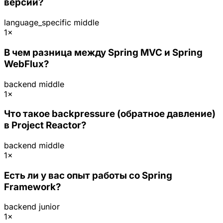
версий?
language_specific
middle
1×
В чем разница между Spring MVC и Spring
WebFlux?
backend
middle
1×
Что такое backpressure (обратное давление)
в Project Reactor?
backend
middle
1×
Есть ли у вас опыт работы со Spring
Framework?
backend
junior
1×