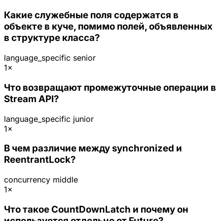
Какие служебные поля содержатся в
объекте в куче, помимо полей, объявленных
в структуре класса?
language_specific
senior
1×
Что возвращают промежуточные операции в
Stream API?
language_specific
junior
1×
В чем различие между synchronized и
ReentrantLock?
concurrency
middle
1×
Что такое CountDownLatch и почему он
используется отдельно от Future?