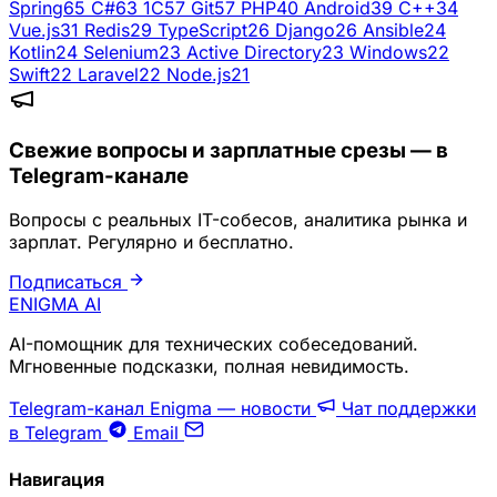
Spring
65
C#
63
1C
57
Git
57
PHP
40
Android
39
C++
34
Vue.js
31
Redis
29
TypeScript
26
Django
26
Ansible
24
Kotlin
24
Selenium
23
Active Directory
23
Windows
22
Swift
22
Laravel
22
Node.js
21
Свежие вопросы и зарплатные срезы — в
Telegram-канале
Вопросы с реальных IT-собесов, аналитика рынка и
зарплат. Регулярно и бесплатно.
Подписаться
ENIGMA
AI
AI-помощник для технических собеседований.
Мгновенные подсказки, полная невидимость.
Telegram-канал Enigma — новости
Чат поддержки
в Telegram
Email
Навигация