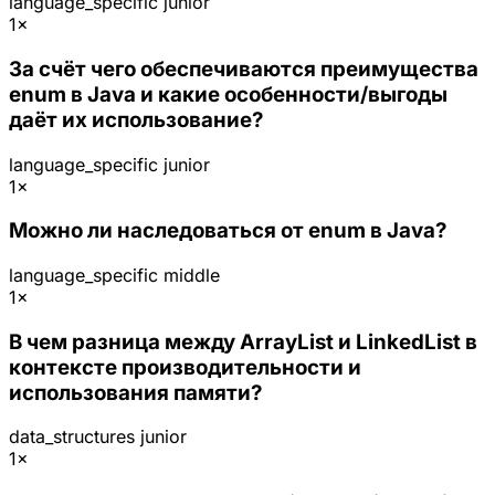
language_specific
junior
1×
За счёт чего обеспечиваются преимущества
enum в Java и какие особенности/выгоды
даёт их использование?
language_specific
junior
1×
Можно ли наследоваться от enum в Java?
language_specific
middle
1×
В чем разница между ArrayList и LinkedList в
контексте производительности и
использования памяти?
data_structures
junior
1×