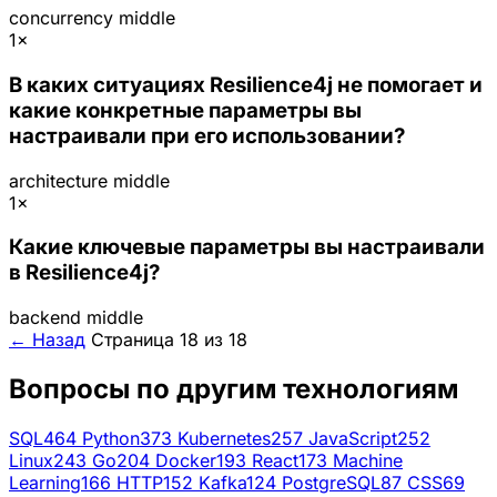
concurrency
middle
1×
В каких ситуациях Resilience4j не помогает и
какие конкретные параметры вы
настраивали при его использовании?
architecture
middle
1×
Какие ключевые параметры вы настраивали
в Resilience4j?
backend
middle
← Назад
Страница 18 из 18
Вопросы по другим технологиям
SQL
464
Python
373
Kubernetes
257
JavaScript
252
Linux
243
Go
204
Docker
193
React
173
Machine
Learning
166
HTTP
152
Kafka
124
PostgreSQL
87
CSS
69