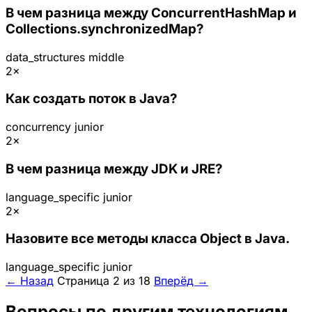
В чем разница между ConcurrentHashMap и
Collections.synchronizedMap?
data_structures
middle
2×
Как создать поток в Java?
concurrency
junior
2×
В чем разница между JDK и JRE?
language_specific
junior
2×
Назовите все методы класса Object в Java.
language_specific
junior
← Назад
Страница 2 из 18
Вперёд →
Вопросы по другим технологиям