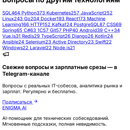
SQL
464
Python
373
Kubernetes
257
JavaScript
252
Linux
243
Go
204
Docker
193
React
173
Machine
Learning
166
HTTP
152
Kafka
124
PostgreSQL
87
CSS
69
Spring
65
C#
63
1C
57
Git
57
PHP
40
Android
39
C++
34
Vue.js
31
Redis
29
TypeScript
26
Django
26
Kotlin
24
Ansible
24
Selenium
23
Active Directory
23
Swift
22
Windows
22
Laravel
22
Node.js
21
Свежие вопросы и зарплатные срезы — в
Telegram-канале
Вопросы с реальных IT-собесов, аналитика рынка и
зарплат. Регулярно и бесплатно.
Подписаться
ENIGMA
AI
AI-помощник для технических собеседований.
Мгновенные подсказки, полная невидимость.