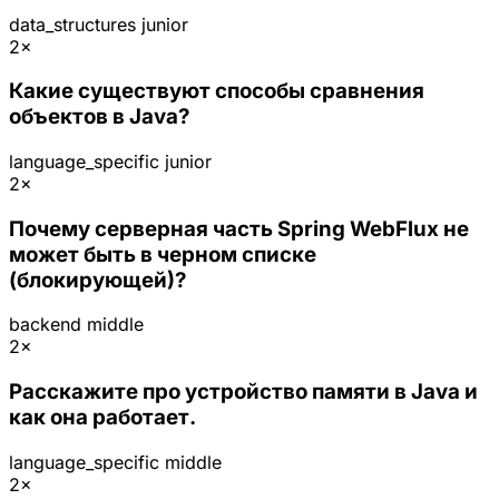
data_structures
junior
2×
Какие существуют способы сравнения
объектов в Java?
language_specific
junior
2×
Почему серверная часть Spring WebFlux не
может быть в черном списке
(блокирующей)?
backend
middle
2×
Расскажите про устройство памяти в Java и
как она работает.
language_specific
middle
2×