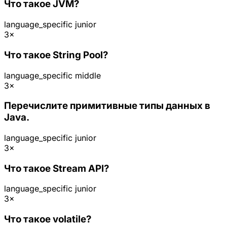
Что такое JVM?
language_specific
junior
3×
Что такое String Pool?
language_specific
middle
3×
Перечислите примитивные типы данных в
Java.
language_specific
junior
3×
Что такое Stream API?
language_specific
junior
3×
Что такое volatile?