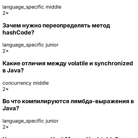
language_specific
middle
2×
Зачем нужно переопределять метод
hashCode?
language_specific
junior
2×
Какие отличия между volatile и synchronized
в Java?
concurrency
middle
2×
Во что компилируются лямбда-выражения в
Java?
language_specific
junior
2×