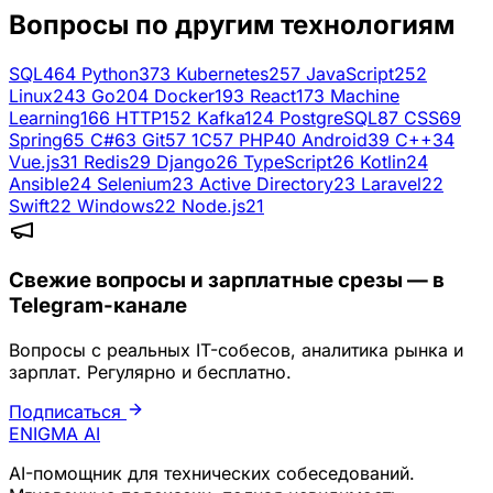
Вопросы по другим технологиям
SQL
464
Python
373
Kubernetes
257
JavaScript
252
Linux
243
Go
204
Docker
193
React
173
Machine
Learning
166
HTTP
152
Kafka
124
PostgreSQL
87
CSS
69
Spring
65
C#
63
Git
57
1C
57
PHP
40
Android
39
C++
34
Vue.js
31
Redis
29
Django
26
TypeScript
26
Kotlin
24
Ansible
24
Selenium
23
Active Directory
23
Laravel
22
Swift
22
Windows
22
Node.js
21
Свежие вопросы и зарплатные срезы — в
Telegram-канале
Вопросы с реальных IT-собесов, аналитика рынка и
зарплат. Регулярно и бесплатно.
Подписаться
ENIGMA
AI
AI-помощник для технических собеседований.