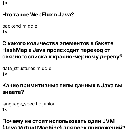
1×
Что такое WebFlux в Java?
backend
middle
1×
С какого количества элементов в бакете
HashMap в Java происходит переход от
связного списка к красно-черному дереву?
data_structures
middle
1×
Какие примитивные типы данных в Java вы
знаете?
language_specific
junior
1×
Почему не стоит использовать один JVM
(Java Virtual Machine) для всех приложений?