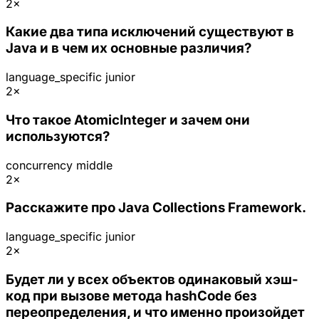
2×
Какие два типа исключений существуют в
Java и в чем их основные различия?
language_specific
junior
2×
Что такое AtomicInteger и зачем они
используются?
concurrency
middle
2×
Расскажите про Java Collections Framework.
language_specific
junior
2×
Будет ли у всех объектов одинаковый хэш-
код при вызове метода hashCode без
переопределения, и что именно произойдет